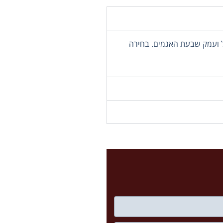
טיול לאוזבקיסטן חווה כאן רגעים של קסם אמיתי. לאחר ארוחת הערב נסע לעיר הסמוכה אורגנץ' ממנה נשוב בטיסת לילה אל בירת אוזבקיסטן, טשקנט (Tashkent), אליה
ול ועמק שבעת האגמים. בחירה
 המכיל את אחד משלושת ספרי
 והאתרים המרשימים שבעיר
 הסיום שלנו וממנה נשוב למלון.