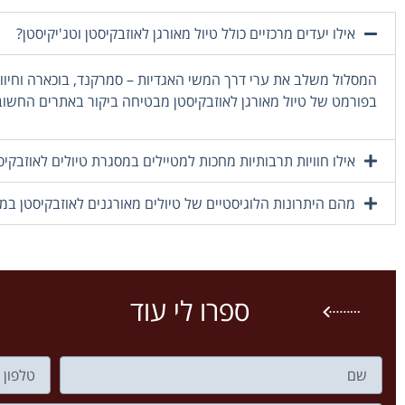
נגיעה סביב חצות.
אילו יעדים מרכזיים כולל טיול מאורגן לאוזבקיסטן וטג'יקיסטן?
לינה בטשקנט
במלון Mercure Lumiere Spa (מלון 4.5 כוכבים)
המסלול משלב את ערי דרך המשי האגדיות – סמרקנד, בוכארה וחיוו
יום 11 | טשקנט (Tashkent)
בפורמט של טיול מאורגן לאוזבקיסטן מבטיחה ביקור באתרים החשוב
לאחר ארוחת הבוקר נקדיש את יומנו לביקור בבירה טשקנט ואתריה.
הקוראן העתיקים בעולם, נמשיך לסיור בכמה מתחנות הרכבת התח
ונבקר במוזיאון לאמנויות שימושיות. במהלך טיולים לאוזבקיסטן, ה
אילו חוויות תרבותיות מחכות למטיילים במסגרת טיולים לאוזבקיס
לינה בטשקנט
מהם היתרונות הלוגיסטיים של טיולים מאורגנים לאוזבקיסטן במס
יום 12| תל אביב
השכם בבוקר נצא בנסיעה לשדה התעופה, שם נצא בטיסה
ישירה
ח
ספרו לי עוד