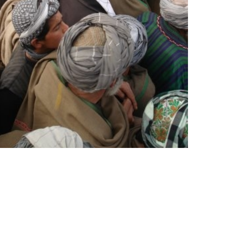
יום 6 | סמרקנד (Samarkand)
הידוע של אולוג-בק, המהווה עדות לחשיבות העצומה של מדעי האסטר
בסמרקנד. אין טיול לאוזבקיסטן שלם ללא ביקור מעמיק בסמרקנד ה
יום 7 | מסמרקנד (Samarkand) לבוכארה (Bukhara)
אחד ממרכזי האסלאם הח
הארכיאולוגי. נמשיך אל ארוחת ערב המלווה במופע פולקלור מקומי.
לינה בבוכארה במלון Sahid Zarafshon (מלון 4 כוכבים)
יום 8 | בוכארה (Bukhara)
נצא לסיורים בעיר בוכארה. נבקר בכל שכיות החמדה של מרכז העיר ב