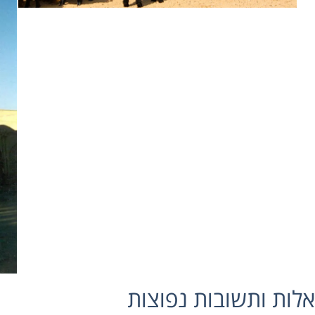
חמאם, אתרי התכנסות, שוק הזהב המיוחד ועוד. נבקר בליאבי-האוז (Lyabi Hauz), בריכת המים הגדולה המהווה
כזי שוק, ברובע היהודי, בבתי הכנסת ועוד. טיולים מאורגנים לאוזבקיס
אל מוקהי חוסה (Mokhi Khosa), ארמון הקיץ של אחרוני האמירים של בוכארה, המשלב את תרבויות עמי מ
משם נמשיך אל "עיר המתים" צ'ור באקר (Chor Bakr),
ליטו להפוך אותה ל"עיר מוזיאון". כל בניניה ומוסדותיה נותרו על תילן ללא פגע – מחזה עוצ
 נצא לארוחת הערב ולמופע פולקלור.
 לתולדות חיווה ומעמדה המיוחד כבירת אחת הממלכות החשובות ביותר 
במונומנטים המוקדשים לזכרם של גדולי המחשבה העולמית של המאות ה-10 וה-11 כמו אל-חוורזמי ואבן סינה.
מוקפת חומה, ולכן את המשך סיורנו ליום זה נקדיש לביקור בעיר הפנימית, או איצ'ן קלה (ala
לות ותשובות נפוצות
ם המופלאים של העיר, באחוזות הקבר של המלכים השונים ובמדרסות הצמ