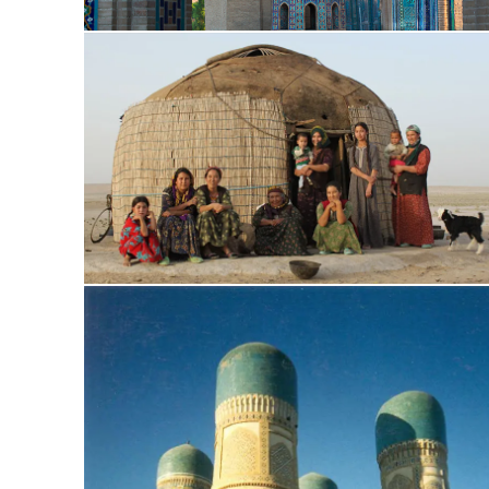
צא אל כיכר הרגיסטאן (Registan), המהווה דוגמא ומופת לארכיטקטורה האוזבקית. נבקר במדרסות העתיקות המרכיבות קומפלקס ונבנו במאה ה-15 לספירה והמאה ה-17.
נמשיך אל המבנים המקיפים את הכיכר, כמו טילה קורי (Tilla-Kori) ושר דור (Sher Dor). נמשיך אל המסגד העצום ביבי חאנום (Bibi Khanum), ומשם אל מצפה הכוכבים
 ונחוש ולו לרגע קט כאילו
נדה (Shahi-Zinda), נבקר בשוק המקומי האקזוטי, ונמשיך ללינה במלוננו
0) מסמרקנד לבוכארה (Bukhara), אחת הערים הקסומות והאקזוטיות ביותר בעולם, שהיוותה
אחת הערים העתיקות השמורות בעולם, עיר
שכל סמטה בה היא מנהרת זמן המובילה לעולמות עתיקים וקסומים. בהגעה לבוכארה נצא לבקר במאוזוליאום של איסמאיל סאמאני (Ismail Samani), אחד המבנים
החשובים ביותר מבחינה ארכיטקטונית על כל דרך המשי. טיולים לאוזבקיסטן מציעים הצצה להיסטוריה חיה ונושמת. משם נמשיך אל באר איוב (Chasma Ayub), המקום בו
Citadel A) שהיוותה את ארמונו המרכזי של האמיר של בוכארה, ואל המוזיאון
סטוריים החילוניים – שווקים,