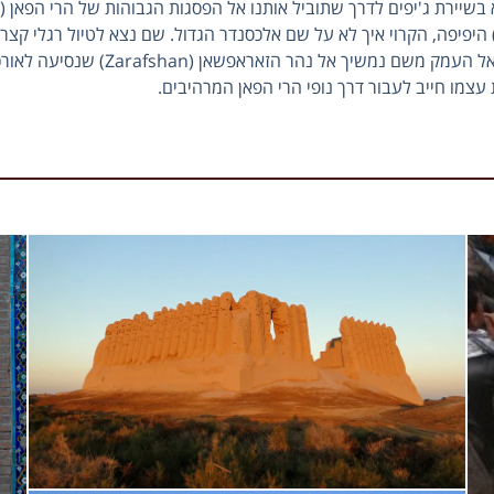
Varzob). נעפיל גבוה יותר לכיוון אגם איסקנדרקול (Iskanderkul) היפיפה, הקרוי איך לא על שם אלכסנדר הגדול. ש
ביותר בהרי הפאן המכונה "מפלי הניאגרה של הרי הפאן
 מסלולי הטיולים הרגליים והנופים עוצרי הנשימה שלהם. בהגעה נצא לט
יכנס לכפרים שבתיהם עשויים לבני בוץ, ניפגש עם תושבי המקום ונכיר 
לביקור באתר אונסק"ו סארזם (Sarezm), אתר ארכיאולוגי מרשים ביותר, החושף ממצאים בני 
גלה כי החיבור לטג'יקיסטן מעשיר את החוויה.
 בנסיעת נוף מפנג'יקנט, לאורך עמק זאראפשאן (Zarafshan) אל נקודת הגבול שבין טג'יקיסטן לאוזבקיסטן. נמשיך בנסיע
ונבקר במפעלים ביתיים ליצירת נייר ושטיחים בשיטות מסורתיות שלא ראו שינ
 טיול מאורגן לאוזבקיסטן מגיע לשיאו כאן.