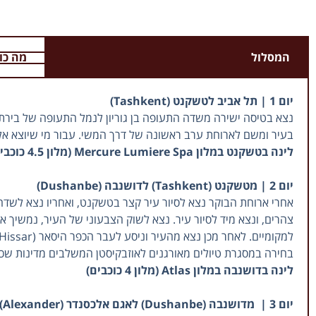
המסלול
מה כו
יום 1 | תל אביב לטשקנט (Tashkent)
בעיר ומשם לארוחת ערב ראשונה של דרך המשי. עבור מי שיוצא אל 
לינה בטשקנט במלון Mercure Lumiere Spa (מלון 4.5 כוכבים)
יום 2 | מטשקנט (Tashkent) לדושנבה (Dushanbe)
בחירה במסגרת טיולים מאורגנים לאוזבקיסטן המשלבים מדינות שכנ
לינה בדושנבה במלון Atlas (מלון 4 כוכבים)
יום 3 | מדושנבה (Dushanbe) לאגם אלכסנדר (Alexander) ולפנג'יקנט (Panjikent)