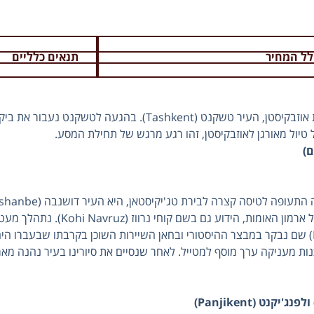
לל המחיר
תנאים כלליים
נצא בטיסה ישירה משדה התעופה בן גוריון לנמל התעופה של בירת אוזבקיסטן, העיר ט
טיול מאורגן לאוזבקיסטן, זהו רגע מרגש של תחילת המסע.
צהרים, ונצא מיד לסיור עיר. נצא לשוק הצבעוני של העיר
למקומיים. לאחר מכן נצא מהעיר וניסע לעבר הכפר היסאר (Hissar) שם נבקר במבצר ההיסטורי ובחאן השיירות השוכן 
ות מעניקה ערך מוסף למטייל. לאחר שנסיים את סיורינו בעיר נהנה מ