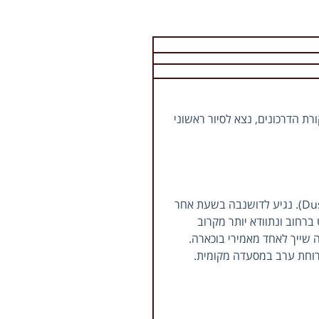
שקנט (Tashkent). בהגעה לטשקנט נעבור את ביקורת הדרכונים, נצא לסיור ראשוני
אחרי ארוחת הבוקר נצא לסיור עיר קצר בטשקנט, ואחריו נצא לשדה התעופה לטיסה קצרה לבירת טג'יקיסטאן, היא העיר דושנבה (Dushanbe). נגיע לדושנבה בשעת אחר
, נמשיך אל ארמון האומות, הידוע גם בשם קוחי נרווז (Kohi Navruz). נתהלך מעט ברחוב ונתוודא יותר מקרוב
בקרבתו שבעברו היה שייך לאחד מאמירי בוכארה.
ארוחת ערב במסעדה מקומית.