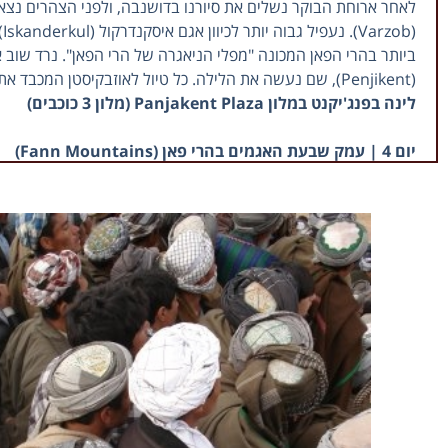
(
(Penjikent), שם נעשה את הלילה. כל טיול לאוזבקיסטן המכבד את עצמו חייב לעבור דרך נופי הרי הפאן המרהיבים.
לינה בפנג'יקנט במלון Panjakent Plaza (מלון 3 כוכבים)
יום 4 | עמק שבעת האגמים בהרי פאן (Fann Mountains)
אחרי ארוחת הבוקר נצא לסיור בעמק שבעת האגמים, הידועים בזכות
הממוקמים בגבהים שונים, ונעפיל אל הרמות השונות של האגמים. נ
של יום זה, נשוב לפנג'יקנט ללינה. מי שמחפש טיולים לאוזבקיסטן י
לינה בפנג'יקנט
יום 5 | מפנג'יקנט (Panjikent) לסמרקנד (Samarkand) שבאוזבקיסטן
נצא
Museum) וברובע היהודי ובבית הקברות הצמוד אליו. נמשיך 
נגיע למלון ונצא לארוחת ערב באחת ממסעדות העיר. עבור המטיילים,
לינה בסמרקנד במלון Zarafshan Parkside (מלון 4 כוכבים)