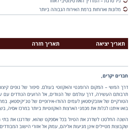
גיל סדגת – המדריך האולטימטיבי לאזור
מלונות וארוחות ברמת האירוח הגבוהה ביותר
תאריך יציאה
תאריך חזרה
חברים יקרים,
דרך המשי – המקום הרומנטי והאקזוטי בעולם. סיפור של נופים קיצונ
תרבותם העשירה, דרך עולמם של הנוודים, אל הרועים הנודדים עם עד
הטורקיים של אוזבקיסטאן לעמים ההודו-אירופיים של טג'יקיסטאן. במחו
בואו איתנו לגלות את מכמני הארצות האקזוטיות ביותר במרכז אסיה, בשי
השנה החלטנו לשדרג את הטיול בכל אספקט שהוא. שדרגנו את בתי המל
שקבוצות מטיילים אינן מגיעות אליהם, עמוק אל אזורי הישוב המבודדים 