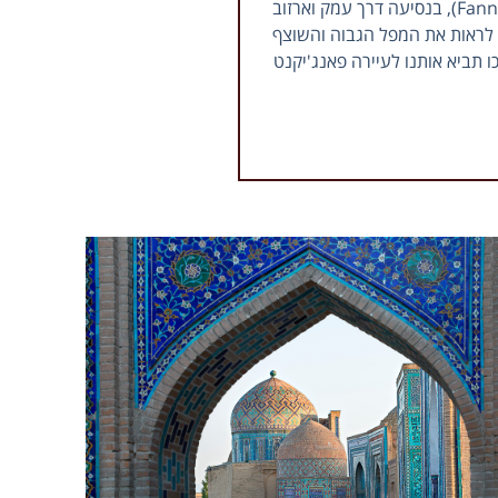
לאחר ארוחת הבוקר נשלים את סיורנו בדושנבה, ולפני הצהרים נצא בשיירת ג'יפים לדרך שתוביל אותנו אל הפסגות הגבוהות של הרי הפאן (Fann), בנסיעה דרך עמק וארזוב
ם נצא לטיול רגלי קצר לראות את המפל הגבוה והשוצף
". נרד שוב אל העמק משם נמשיך אל נהר הזאראפשאן (Zarafshan) שנסיעה לאורכו תביא אותנו לעיירה פאנג'יקנט
יול רגלי קצר לאורך האגמים
את אורחות חייהם. משם נמשיך
כ-6,000 שנים, שכן פנג'יקנט בעבר היתה תחנה בדרכי המשי העתיקות. בסיומו
ה אל נווה המדבר הידוע סמרקנד
(Samarkand), בירתה של האימפריה הטימורידית, ואחת הערים היפות בכל מרכז אסיה כולה. בהגעה לסמרקנד נצא לסיור בעיר. נבקר במוזיאון אפרוסיאב (Afrosiab
וי זה מאות בשנים. בתום היום