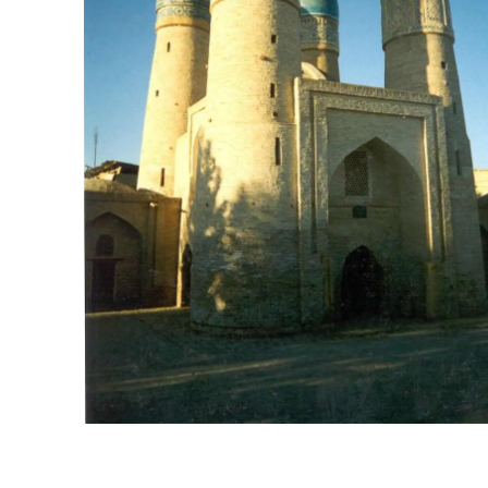
 את מרכז העיר העתיקה. נשקיף על מינארט קאלון שהיווה
טן מאפשרים לנו להכיר את
רכז אסיה והשפעות רוסיות ואירופאיות כבדות.
 על מבניה המיוחדים. נמשיך משם בנסיעה אל גיז'דובאן (Gijduvan), עיר הקרמיקאים, בה נמצא עשרות בתי מלאכה
אחרי ארוחת הבוקר נצא בנסיעה ארוכה שתוביל אותנו דרך "המדבר האדום" (KyzilKum) אל בירתה העתיקה של ממלכת נווארזם (Khwarezm), היא העיר חיווה (Khiva).
ר נשימה. מי שבוחר טיול מאורגן
במרחב המרכז אסיאתי. נבקר
 חיווה היא נאת המדבר האחרונה באוזבקיסטן שנותרה עדיין
Ichan K) שבחיווה. נעלה אל חומות העיר להשקיף על נאת המדבר חורזם. נבקר
ודות למסגדים המפוארים. כל