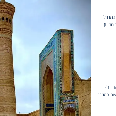
 במחול
גיוון
אות המדבר