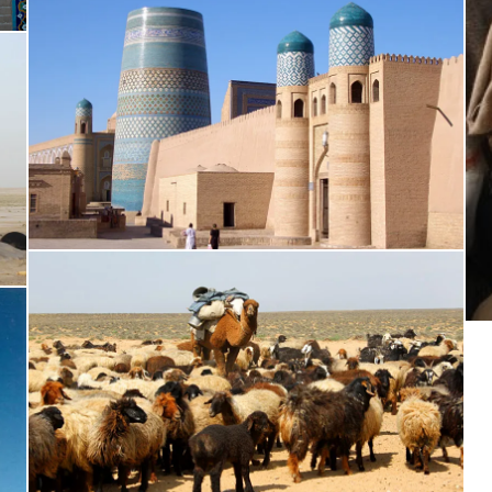
ונומיה בעולם המוסלמי. נמשיך את סיורנו בין מבניה המיוחדים של העיר
חזרנו בזמן מאות שנים אחורה. נעלה אל אתר הקבורה המלכותי המכונה "המת חי" שאחי זי
אגדית
לינה בסמרקנד
אחרי ארוחת הבוקר נצא אל תחנת הרכבת לנסיעה ברכבת מהירה (9:15-10:58
שובים ביותר במאה ה-10, ומהווה את מרכזה הרוחני של אוזבקיסטן משך מאות שנים. העיר נחשבת ל
על פי המסורת היכה איוב התנכ"י במקלו באדמה, ממנה פרצו מים. נמשיך אל מצודת העיר (rk
וכארה ושווקיה. נבקר במסגדים, במדראסות ובמבני הדת ומרכזי העיר ההי