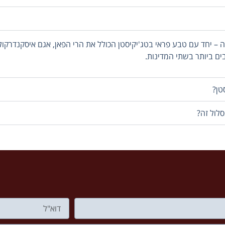
ה – יחד עם טבע פראי בטג'יקיסטן הכולל את הרי הפאן, אגם איסקנדרק
ים ביותר בשתי המדינות.
 נתחיל את הסיור במבני השלטון בעיר החדשה. נצא אל מוזיאון הקוראן,
תית המהודרת של טשקנט. נבקר בכיכר העצמאות, נראה את האנדרטאות
בירה טשקנט מהווה דוגמה לשילוב בין ישן לחדש. לעת ערב נצא אל ארוחת
טן?
לול זה?
זרה לתל אביב
.