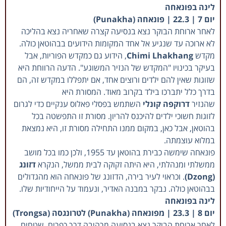
לינה בפונאחה
יום 7 | 22.3 | פונאחה (Punakha)
לאחר ארוחת הבוקר נצא בנסיעה קצרה שאחריה נצא בהליכה
לא ארוכה עד שנגיע אל אחד המקומות הידועים בבהוטאן כולה.
מקדש
Chimi Lhakhang
, הידוע גם כמקדש הפוריות, אבל
בעיקר בכינויו "המקדש של הנזיר המשוגע". הדעה הרווחת היא
שזוגות שאין להם ילדים ורוצים אחד, אם יתפללו במקדש זה, הם
בדרך כלל יתברכו בילד בקרוב מאוד. המסורת היא
שהנזיר
דרוקפה קונלי
השתמש בפסלי פאלוס ענקיים כדי לגרום
לזוגות חשוכי ילדים להיכנס להריון. מסורת זו התפשטה בכל
בהוטאן, אבל כאן, במקום ממנו התחילה מסורת זו, היא נמצאת
במלוא עוצמתה.
פונאחה שימשה כבירת בהוטאן עד 1955, ולכן כמו בכל מושב
ממשלתי ומנהלתי, היא היתה זקוקה לבית ממשל, הנקרא
דזונג
(Dzong)
. וכראוי לעיר בירה, הדזונג של פונאחה הוא מהגדולים
בבהוטאן כולה. נבקר במבנה האדיר, ונעמוד על הייחודיות שלו.
לינה בפונאחה
יום 8 | 23.3 | מפונאחה (Punakha) לטרונגסה (Trongsa)
לאחר ארוחת הבוקר נצא בנסיעה מרהיבה דרך כפרים, שטחים