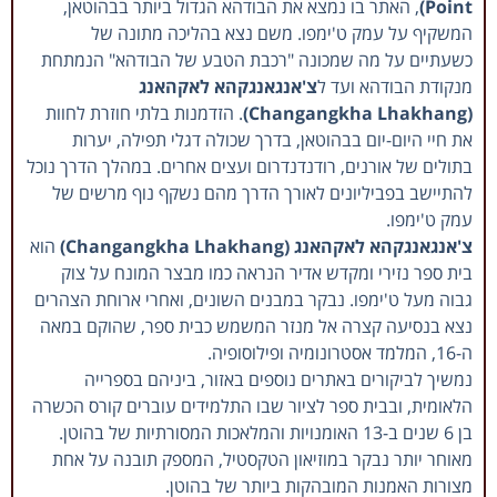
Point)
, האתר בו נמצא את הבודהא הגדול ביותר בבהוטאן,
המשקיף על עמק ט'ימפו. משם נצא בהליכה מתונה של
כשעתיים על מה שמכונה "רכבת הטבע של הבודהא" הנמתחת
מנקודת הבודהא ועד ל
צ'אנגאנגקהא לאקהאנג
(Changangkha Lhakhang)
. הזדמנות בלתי חוזרת לחוות
את חיי היום-יום בבהוטאן, בדרך שכולה דגלי תפילה, יערות
בתולים של אורנים, רודנדנדרום ועצים אחרים. במהלך הדרך נוכל
להתיישב בפביליונים לאורך הדרך מהם נשקף נוף מרשים של
עמק ט'ימפו.
צ'אנגאנגקהא לאקהאנג (Changangkha Lhakhang)
הוא
בית ספר נזירי ומקדש אדיר הנראה כמו מבצר המונח על צוק
גבוה מעל ט'ימפו. נבקר במבנים השונים, ואחרי ארוחת הצהרים
נצא בנסיעה קצרה אל מנזר המשמש כבית ספר, שהוקם במאה
ה-16, המלמד אסטרונומיה ופילוסופיה.
נמשיך לביקורים באתרים נוספים באזור, ביניהם בספרייה
הלאומית, ובבית ספר לציור שבו התלמידים עוברים קורס הכשרה
בן 6 שנים ב-13 האומנויות והמלאכות המסורתיות של בהוטן.
מאוחר יותר נבקר במוזיאון הטקסטיל, המספק תובנה על אחת
מצורות האמנות המובהקות ביותר של בהוטן.