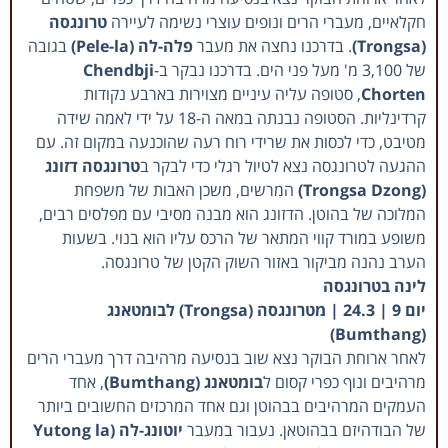
חקלאיים, מעברי הרים ונופים עוצרי נשימה לעיירה
טרונגסה
(Trongsa)
. בדרכנו נחצה את מעבר
פלה-לה (Pele-la)
בגובה
של 3,100 מ' מעל פני הים. בדרכנו נבקר ב-
Chendbji
Chorten
, סטופה עליה עיניים מצוירות בארבע נקודות
קרדינליות. הסטופה נבנתה במאה ה-18 על ידי לאמה שידה
מטיבט, כדי לכסות את שרידי רוח רעה שהוכנעה במקום זה. עם
ההגעה לטרונגסה נצא לטיול רגלי כדי לבקר ב
טרונגסה דזונג
(Trongsa Dzong)
המרשים, משכן האבות של משפחת
המלוכה של בהוטן. הדזונג הוא מבנה מסיבי עם מפלסים רבים,
משופע במורד קווי המתאר של הרכס עליו הוא בנוי. בשעות
הערב נהנה מביקור באזור השוק הקטן של טרונגסה.
לינה בטרונגסה
יום 9 | 24.3 | מטרונגסה (Trongsa) לבומטאנג
(Bumthang)
לאחר ארוחת הבוקר נצא שוב בנסיעה מרהיבה דרך מעברי הרים
מרהיבים ונוף כפרי קסום ל
בומטאנג (Bumthang)
, אחד
העמקים המרהיבים בבהוטן וגם אחד המרכזים החשובים ביותר
של הבודהיזם בבהוטאן. נעבור במעבר
יוטונג-לה (Yutong la