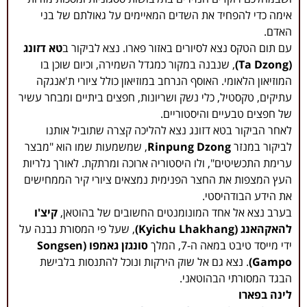
אימה כדי להפחיד את השדים המאיימים על גאולתם של בני
האדם.
עם תום הטקס נצא לסיורים באזור פארו. נצא לביקור ב
טא דזונג
(Ta Dzong)
, שנבנה במקור כמגדל השמירה, וכיום שוכן בו
המוזיאון הלאומי. האוסף הנרחב במוזיאון כולל ציורי ת'אנגקה
עתיקים, טקסטיל, כלי נשק ושריונות, חפצים ביתיים ומבחר עשיר
של חפצים טבעיים והיסטוריים.
לאחר הביקור בטא דזונג נצא להליכה קצרה שתוביל אותנו
לביקור במנזר
Rinpung Dzong
, שמשמעות שמו הוא "מבצר
ערימת התכשיטים", ולו היסטוריה ארוכה ומרתקת. לאורך גלריות
העץ המצפות את החצר הפנימית נמצאים ציורי קיר הממחישים
את הידע הבודהיסטי.
בערב נצא אל אחד המונומנטים החשובים של בהוטאן,
קיצ'ו
להאקהאנג (Kyichu Lhakhang)
, שעל פי המסורת נבנה על
ידי מייסד טיבט במאה ה-7, המלך
סונגזן גאמפו (Songsen
Gampo)
. נצא גם אל שוק הירקות ונוכל להתנסות בלבישת
הבגד המסורתי הבהוטאני.
לינה בפארו