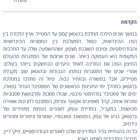
ומעלה
הקדמה
במשך שנים הילכה ממלכת בהוטאן קסם על המטייל. ארץ הלכודה בין
הודו ההינדואית, נפאל המשלבת בין המסורות ההינדואיות
והבודהיסטיות, וטיבט השוכנת מצפון, ושההשפעה שלה על התרבות
המקומית היא העמוקה ביותר. שנים ארוכות של הסתגרות מהעולם
החיצון הפכו את המדינה לאחד היעדים הנחשקים ביותר בעולם.
אחרי שנים של התסגרות נפתחו הגבולות ובהוטאן שוב מקבלת
מטיילים, אבל במשורה ובמחיר גבוה. טיול זה מתרכז בממלכת
בהוטאן במהלך ימי החגיגות הראשונים של הפסטיבל הגדול בפארו,
ימים של פסטיבל בודהיסטי טיבטי, שכולו מסכות ותלבושות ססגוניות
ומזרות אימה, קהל מאמינים אקזוטי ומרתק המתכנס לחגיגות ואווירה
מכושפת. במקביל, בחדירת עומק לאזורים הפחות מתויירים של
בהוטאן, נגיע אל עמק בומטאנג וגאנגטיי, שמורות ציפורים ומנזרים
נידחים.
כל זה בהנחיית בכיר המדריכים שלנו לאזורים הבודהיסטיים, פיקי דיין,
מבכירי המדריכים לאסיה בארץ.