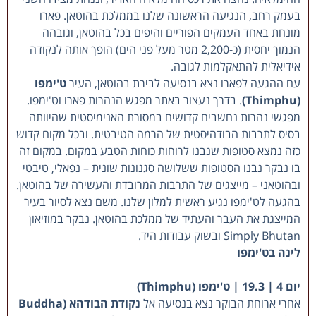
בעמק רחב, הנגיעה הראשונה שלנו בממלכת בהוטאן. פארו
מונחת באחד העמקים הפוריים והיפים בכל בהוטאן, וגובהה
הנמוך יחסית (כ-2,200 מטר מעל פני הים) הופך אותה לנקודה
אידיאלית להתאקלמות לגובה.
עם ההגעה לפארו נצא בנסיעה לבירת בהוטאן, העיר
ט'ימפו
(Thimphu)
. בדרך נעצור באתר מפגש הנהרות פארו וט'ימפו.
מפגשי נהרות נחשבים קדושים במסורת האנימיסטית שהיוותה
בסיס לתרבות הבודהיסטית של הרמה הטיבטית. ובכל מקום קדוש
כזה נמצא סטופות שנבנו לרוחות כוחות הטבע במקום. במקום זה
בו נבקר נבנו הסטופות ששלושה סגנונות שונית – נפאלי, טיבטי
ובהוטאני – מייצגים של התרבות המרובדת והעשירה של בהוטאן.
בהגעה לט'ימפו נגיע ראשית למלון שלנו. משם נצא לסיור בעיר
המייצגת את העבר והעתיד של ממלכת בהוטאן. נבקר במוזיאון
Simply Bhutan ובשוק עבודות היד.
לינה בט'ימפו
יום 4 | 19.3 | ט'ימפו (Thimphu)
אחרי ארוחת הבוקר נצא בנסיעה אל
נקודת הבודהא (Buddha