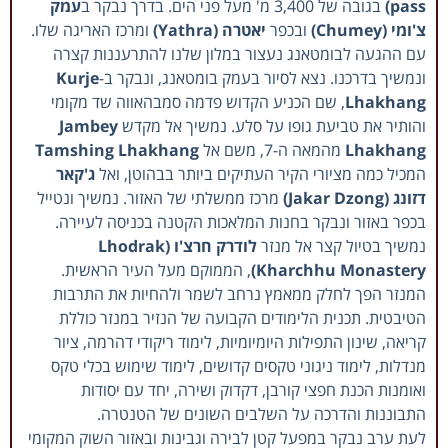
pass)
בגובה של 3,400 מ' מעל פני הים. בדרך נבקר ב
עמק
צ'ומי (Chumey)
ובכפר
יאטרה (Yathra)
ומרכז האריגה שלו.
עם ההגעה לבומטאנג נעצור במלון שלנו להתרעננות קצרה
ונמשיך בדרכנו. נצא לסיור בעמק בומטאנג, ונבקר ב-
Kurje
Lhakhang
, שם הכניע הקדוש פדמה סמבהאווה שד מקומי
והותיר את טביעת גופו על סלע. נמשיך אל מקדש
Jambey
Lhakhang
מהמאה ה-7, משם אל
Tamshing Lhakhang
המכיל כמה מציורי הקיר העתיקים ביותר בבהוטן, ואל
ג'קאר
דזונג (Jakar Dzong)
מרכז ממשלתי של האזור. נמשיך ונטייל
בכפר באזור ונבקר בחנות המלאכות הקטנה בכניסה לעיירה.
נמשיך בטיול קצר אל מנזר
לודרק חרצ'ו (Lhodrak
Kharchhu Monastery)
, הממוקם מעל העיר הראשית.
המנזר הפך לחלק ממאמץ נרחב לשמר ולהחיות את התרבות
הטיבטית. תכנית הלימודים הקבועה של הנזיר במנזר כוללת
קריאה, שינון התפילות היומיומיות, לימוד ריקודי דהרמה, ציור
מנדלות, לימוד ניגוני טקסים קדושים, לימוד שימוש בכלי טקס
ואומנות הכנת חפצי קורבן, דקדוק ושירה, יחד עם יסודות
התבוננות והדרכה על השלבים השונים של הטנטרה.
לעת ערב נבקר במפעל קטן לבירה וגבינות ובאזור השוק המקומי