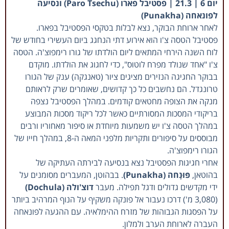
יום 6 | 21.3 | פסטיבל פארו (Paro Tsechu) ונסיעה
לפונאחה (Punakha)
לאחר ארוחת הבוקר, נצא לבלות בטקסי הפסטיבל בפארו.
פסטיבל הטסה צ'ו הוא אירוע דתי הנחגג ביום העשירי בחודש של
לוח השנה הירחי המתאים ליום הולדתו של גורו רימפוצ'ה. הטסה
צ'ו "אחד שנולד מפרח לוטוס", כדי לחגוג את הולדתו. מוקדם
בבוקר החגיגה הנזירים מציגים ציור (טאנגקה) ענק של הגורו
טרונגדל. הם נחשבים כל כך קדושים, שאומרים שרק לראותם
מנקה את הצופה מחטאים קודמים. במהלך הפסטיבל נצפה
בריקודי המסכות המסורתיים כאשר לכל ריקוד מסכות המבוצע
במהלך הטסה צ'ו יש משמעות מיוחדת או סיפור מאחוריו ורבים
מבוססים על סיפורים ותקריות מלפני המאה ה-8, במהלך חייו של
הגורו רימפוצ'ה.
אחרי חגיגות הפסטיבל נצא בנסיעה לבירתה העתיקה של
בהוטאן,
פּוּנָחה (Punakha)
. בבהוטן, המעברים מסומנים על
ידי מקדשים גדולים ודגל תפילה. מעבר
דוצ'ולה (Dochula)
(3,080 מ') דרכו נעבור אל פונקה משקיף על הנוף המרהיב ביותר
על הפסגות הגבוהות של מזרח ההימלאיה. עם ההגעה לפונאחה
העברה לארוחת הערב ולמלון.