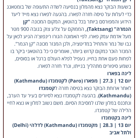
בשעות הבוקר נצא מהמלון בנסיעה לשדה התעופה של בומטאנג
כדי לעלות על טיסה חזרה לפארו. בהגעה לפארו נצא מייד ליעד
הידוע והמפורסם ביותר בכל בהוטאן, המקום המכונה
"קן
הנמרה" (Taktsang),
הממוקם על צלע צוק בגובה 900 מטר
מעל אדמת עמק פארו. לפי האמונה הגורו רינפוצ'ה הגיע לכאן על
גבו של נמר והתחיל במדיטציה, ולכן המנזר מכונה "קן הנמר".
המנזר הוכר כמקום קדוש ביותר, ואומרים כי כל בהוטאני ביקר בו
לפחות פעם אחת בחייו. נעפיל לפלא העולם ברגל או בסוסים,
נשמע סיפורים מתהליך בנייתו, ונרד חזרה לפארו.
לינה בפארו
יום 12 | 27.3 | מפארו (Paro) לקטמנדו (Kathmandu)
לאחר ארוחת הבוקר נצא בטיסה חזרה ל
קטמנדו
(Kathmandu)
. בהגעה לקטמנדו נצא לסיורים בעיר עד הערב,
ונתכנס במלון שלנו למסיבת הסיום. משם נשוב למלון או נצא לחיי
הלילה של קטמנדו.
לינה בקטמנדו
יום 13 | 28.3 | מקטמנדו (Kathmandu) לדלהי (Delhi)
ולתל אביב