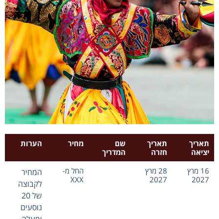
תאריך
תאריך
שם
מחיר
הערות
יציאה
חזרה
המדריך
16 מרץ
28 מרץ
החל מ-
המחיר
XXX
2027
2027
לקבוצה
של 20
נוסעים