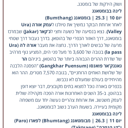
ושוק הירקות של בומטנג.
לינה בבומטאנג
יום 10 | 25.3 | בומטאנג (Bumthang)
לאחר ארוחת הבוקר נמשיך את טיולנו ל
עמק אורה (Ura
Valley)
. נצא בנסיעה של כשעה וחצי ל
ג'קאר (Jakar)
שבמרכז
בומטאנג, דרך האזור הכפרי של בהוטאן. בדרך נעבור דרך שטחי
מרעה של כבשים לאורך הדרך. נחצה את מעבר
אורה לה (Ura
la pass)
בגובה של 3,600 מ' מעל פני הים, המציע נוף מרהיב
של שדרת ההרים הגבוהה ביותר של בהוטאן, ביניהם
הר
גאנגק'אר פואנסו (Gangkhar Puensum)
"הפסגה הלבנה
של שלושת האחים הרוחניים", בגובה 7,570 מטרים. ההר הוא
מהיחידים בעולם שמעולם לא נכבשו.
בכפרים באורה נוכל למצוא בתים מקובצים, דבר יוצא דופן
בבהוטן. ב-35 השנים האחרונות אורה הפכה מקהילה שולית
לעמק משגשג. את ארוחת צהריים נעשה יחד עם משפחה
מקומית בעיירה. בשעות הערב נשוב לבומטאנג.
לינה בבומטאנג
יום 11 | 26.3 | מבומטאנג (Bhumtang) לפארו (Paro)
ו"קן הנמרה" (Taktsang)