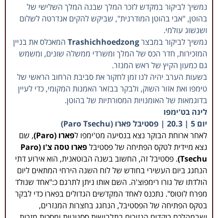
נמשיך לביקור במקדש לזכר המלך שבנה המלך השלישי של
בהוטן, "אבי בהוטן המודרנית", שביקש להקים אנדרטה לשלום
ושגשוג עולמי.
נמשיך לביקור במבצר
Trashichhoedzong
המאכלס את בניין
המזכירות, חדר הכס של המלך ומשרדי ממשלה שונים, ומשמש
גם כמעון הקיץ של ראש המנזר.
בשעות הערב יהיה לנו זמן לחקור את סביבת הרחוב הראשי של
טימפו ואת אזור השוק, ולבקר בבזאר האמנות המקומי, כדי לעיין
בדוגמאות של האומנויות המסורתיות של בהוטן.
לינה בט'ימפו
יום 5 | 20.3 | פסטיבל פארו (Paro Tsechu)
לאחר ארוחת הבוקר נצא בנסיעה מט'ימפו ל
פארו (Paro)
, שם
נצא מיידית לטקס הפתיחה של פסטיבל
פארו טסה צ'ו (Paro
Tsechu)
. פסטיבל זה, החשוב בשנה הבוטאנית, הוא אירוע דתי
הנחגג ביום העשירי בחודש של לוח השנה הירחי המתאים ליום
הולדתו של גורו רימפוצ'ה. השם אותו ניתן לתרגם כ:"אחד שנולד
מפרח לוטוס". נתכנס לאחד המקדשים הגדולים בפארו כדי לבקר
בטקס הפתיחה של הפסטיבל, הנחגג בחצרות המנזרים,
ושבמהלכם רוקדים הנזירים בתלבושות ססגוניות ומסכות מזרות