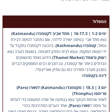
המסלול
ימים 1-2 | 16-17.3 | מתל אביב לקטמנדו (Katmandu)
נצא מתל אבי בטיסה ישירה לדלהי, שם נתחבר לטיסה לבירת
נפאל,
קטמנדו (Kathmandu)
. בהגעה לקטמנדו נתקבל על
ידי הצוות המקומי, ונצא לבית המלון למנוחה. בשעות הערב נצא
ל
שוק ט'אמל (Тhаmеl Маrkеt)
הידוע כאחד מהשווקים
הגדולים ביותר של קטמנדו, ובו דוכנים רבים המספקים דברים
בסגנון מערבי ומודרני כמו גם עתיק ואוריינטלי.
לינה בקטמנדו
יום 3 | 18.3 | מקטמנדו (Katmandu) לפארו (Paro)
וט'ימפו (Thimphu)
לאחר ארוחת הבוקר נצא בנסיעה אל שדה התעופה כדי לעלות
על טיסה ל
פארו (Paro)
, אחד הערים המרהיבות בהרי
ההימלאיה. נחצה את רכס ההימלאיה האדיר, וננחת מצידו השני