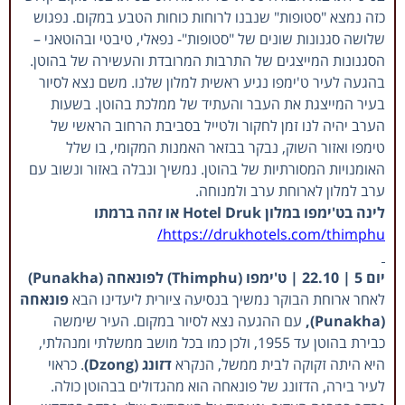
כזה נמצא "סטופות" שנבנו לרוחות כוחות הטבע במקום. נפגוש
שלושה סגנונות שונים של "סטופות"- נפאלי, טיבטי ובהוטאני –
הסגנונות המייצגים של התרבות המרובדת והעשירה של בהוטן.
בהגעה לעיר ט'ימפו נגיע ראשית למלון שלנו. משם נצא לסיור
בעיר המייצגת את העבר והעתיד של ממלכת בהוטן. בשעות
הערב יהיה לנו זמן לחקור ולטייל בסביבת הרחוב הראשי של
טימפו ואזור השוק, נבקר בבזאר האמנות המקומי, בו שלל
האומנויות המסורתיות של בהוטן. נמשיך ונבלה באזור ונשוב עם
ערב למלון לארוחת ערב ולמנוחה.
לינה בט'ימפו במלון Hotel Druk או זהה ברמתו
https://drukhotels.com/thimphu/
יום 5 | 22.10 |
ט'ימפו (Thimphu) לפונאחה (Punakha)
לאחר ארוחת הבוקר נמשיך בנסיעה ציורית ליעדינו הבא
פונאחה
(Punakha),
עם ההגעה נצא לסיור במקום. העיר שימשה
כבירת בהוטן עד 1955, ולכן כמו בכל מושב ממשלתי ומנהלתי,
היא היתה זקוקה לבית ממשל, הנקרא
דזונג (Dzong)
. כראוי
לעיר בירה, הדזונג של פונאחה הוא מהגדולים בבהוטן כולה.