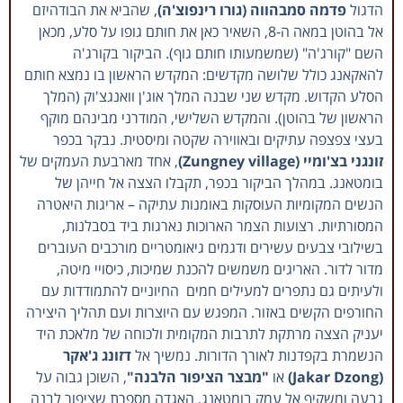
הדגול
פדמה סמבהווה (גורו רינפוצ'ה)
, שהביא את הבודהיזם
אל בהוטן במאה ה-8, השאיר כאן את חותם גופו על סלע, מכאן
השם "קורג'ה" (שמשמעותו חותם גוף). הביקור בקורג'ה
להאקאנג כולל שלושה מקדשים: המקדש הראשון בו נמצא חותם
הסלע הקדוש. מקדש שני שבנה המלך אוג'ן וואנגצ'וק (המלך
הראשון של בהוטן). והמקדש השלישי, המודרני מבינהם מוקף
בעצי צפצפה עתיקים ובאווירה שקטה ומיסטית. נבקר בכפר
זונגני בצ'ומיי (Zungney village)
, אחד מארבעת העמקים של
בומטאנג. במהלך הביקור בכפר, תקבלו הצצה אל חייהן של
הנשים המקומיות העוסקות באומנות עתיקה – אריגות היאטרה
המסורתיות. רצועות הצמר הארוכות נארגות ביד בסבלנות,
בשילובי צבעים עשירים ודגמים גיאומטריים מורכבים העוברים
מדור לדור. האריגים משמשים להכנת שמיכות, כיסויי מיטה,
ולעיתים גם נתפרים למעילים חמים החיוניים להתמודדות עם
החורפים הקשים באזור. המפגש עם היוצרות ועם תהליך היצירה
יעניק הצצה מרתקת לתרבות המקומית ולכוחה של מלאכת היד
הנשמרת בקפדנות לאורך הדורות. נמשיך אל
דזונג ג'אקר
(Jakar Dzong)
או
"מבצר הציפור הלבנה"
, השוכן גבוה על
גבעה ומשקיף אל עמק בומטאנג. האגדה מספרת שציפור לבנה