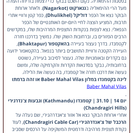
בפסגות ההימאליה. נקום השכם בבוקר כדי לצפות בזריחה העולה
מעל הרי ההימאליה ב
נגארקוט (Nagarkot)
. ולאחר ארוחת
הבוקר נצא אל הכפר
דוליקל (Dhulikhel)
, כפר קטן ורוויי אתרי
תרבות, המציע הצצה לחיי היום-יום האותנטיים של הכפר
הנפאלי. נצא לצפות בנקודות התצפית המרהיבות שלו, במקדשים
הרבים הפזורים בו, וברחובות השוק שלו. נמשיך בדרכנו חזרה
לקטמנדו. בדרך נעצור בעיירה
בהאקטפור (Bhaktapur)
,
העיירה הקטנה ורוויית התושבים ביותר בנפאל. בהקטאפור ידועה
גם בקדרים ובאומנויות שלה. נעצור לסיבוב בעיירה, נשוטט
ברחובותיה, נבקר בסדנאות הקדרות והקרמיקה שלה, ומשם
נעשה את דרכנו חזרה אל קטמנדו, בה נעשה את הלילה.
לינה בקטמנדו במלון Baber Mahal Vilas או זהה ברמתו
Baber Mahal Vilas
יום 14 | 31.10 | קטמנדו (Kathmandu) וגבעות צ'נדרגירי
(Chandragiri Hills)
אחרי ארוחת הבוקר נצא אל אזור צ'אנדרהגירי, שם נעלה על
הרכבל של צ'אנדרהגירי (Chandragiri Cable Car)
, לעוד
נקודת תצפית מרהיבה ודרמטית המשקיפה על הרכסים שסביב