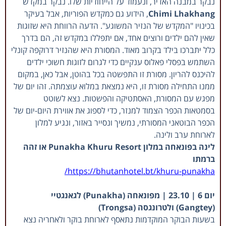
נבקר במבנה האדיר, ונעמוד על הייחודיות שלו. נבקר במקדש
Chimi Lhakhang
, הידוע גם כמקדש הפוריות, אבל בעיקר
בכינויו "המקדש של הנזיר המשוגע". הדעה הרווחת היא שזוגות
שאין להם ילדים ורוצים אחד, אם יתפללו במקדש זה, הם בדרך
כלל יתברכו בילד בקרוב מאוד. המסורת היא שהנזיר דרוקפה קונלי
השתמש בפסלי פאלוס ענקיים כדי לגרום לזוגות חשוכי ילדים
להיכנס להריון. מסורת זו התפשטה בכל בהוטן, אבל כאן, במקום
ממנו התחילה מסורת זו, היא נמצאת במלוא עוצמתה. זהו יום של
מפגש עם המסורת, האסתטיקה והפשטות. נצא לשוטט
בסמטאות הכפר הצמוד למנזר, כדי לספוג את אווירת היום-יום של
הכפר הבוטאני המסורתי, נמשיך ונסייר באזור, ונגיע למלון
לארוחת ערב ולינה.
לינה בפונאחה במלון Punakha Khuru Resort או זהה
ברמתו
https://bhutanhotel.bt/khuru-punakha/
י
ום 6 | 23.10 | מפונאחה (Punakha) לגאנגטיי
(Gangtey) ולטרונגסה (Trongsa)
בשעות הבוקר המוקדמות נתאסף לארוחת בוקר ולאחריה נצא