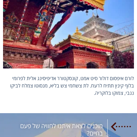
לורם איפסום דולור סיט אמט, קונסקטורר אדיפיסינג אלית לפרומי
בלוף קינץ תתיח לרעח. לת צשחמי צש בליא, מנסוטו צמלח לביקו
ננבי, צמוקו בלוקריה.
מוכנים לצאת איתנו לחוויה של פעם
בחיים?