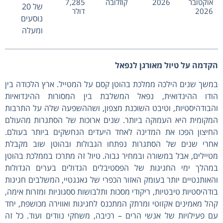
אוקטובר
2026
קוזלובה
7,285
של 20
2026
דולר
נוסעים
ומעלה
הקדמה על טיול מאורגן לנפאל
במשך שנים הילכה ממלכת בהוטן קסם על המטייל. ארץ הלכודה בין
הודו ההינדואית, נפאל המשלבת בין המסורות ההינדואיות
והבודהיסטיות, וטיבט השוכנת מצפון, ושההשפעה שלה על התרבות
המקומית היא העמוקה ביותר. שנים ארוכות של הסתגרות מהעולם
החיצון הפכו את המדינה לאחד היעדים הנחשקים ביותר בעולם.
אחרי שנים של הסתגרות נפתחו הגבולות ובהוטן שוב מקבלת
מטיילים, אבל במשורה ובמחיר גבוה. טיול זה מתרכז בממלכת בהוטן
במהלך ימי החגיגות של הפסטיבלים הגדולים בערים הגדולות
והאותנטיים יותר בעומק האזור הכפרי של גאנגטיי, המשלבים חגיגות
בודהיסטיות טיבטיות, ריקודי מסכות ותלבושות ססגוניות ומזרות אימה,
קהל מאמינים אקזוטי ומרתק המתכנס לחגיגות ואווירה מכושפת, יחד
עם פעילויות של אנשי הרים – רכיבה, משחקי נוודים ועוד. כל זה