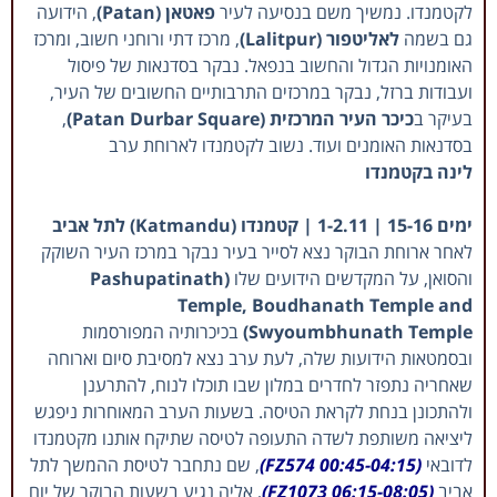
לקטמנדו. נמשיך משם בנסיעה לעיר
פאטאן (Patan)
, הידועה
גם בשמה
לאליטפור (Lalitpur)
, מרכז דתי ורוחני חשוב, ומרכז
האומנויות הגדול והחשוב בנפאל. נבקר בסדנאות של פיסול
ועבודות ברזל, נבקר במרכזים התרבותיים החשובים של העיר,
בעיקר ב
כיכר העיר המרכזית (Patan Durbar Square)
,
בסדנאות האומנים ועוד. נשוב לקטמנדו לארוחת ערב
לינה בקטמנדו
ימים 15-16 | 1-2.11 | קטמנדו (Katmandu) לתל אביב
לאחר ארוחת הבוקר נצא לסייר בעיר נבקר במרכז העיר השוקק
והסואן, על המקדשים הידועים שלו
(Pashupatinath
Temple, Boudhanath Temple and
Swyoumbhunath Temple)
בכיכרותיה המפורסמות
ובסמטאות הידועות שלה, לעת ערב נצא למסיבת סיום וארוחה
שאחריה נתפזר לחדרים במלון שבו תוכלו לנוח, להתרענן
ולהתכונן בנחת לקראת הטיסה. בשעות הערב המאוחרות ניפגש
ליציאה משותפת לשדה התעופה לטיסה שתיקח אותנו מקטמנדו
לדובאי
(FZ574 00:45-04:15)
, שם נתחבר לטיסת ההמשך לתל
אביב
(FZ1073 06:15-08:05)
, אליה נגיע בשעות הבוקר של יום