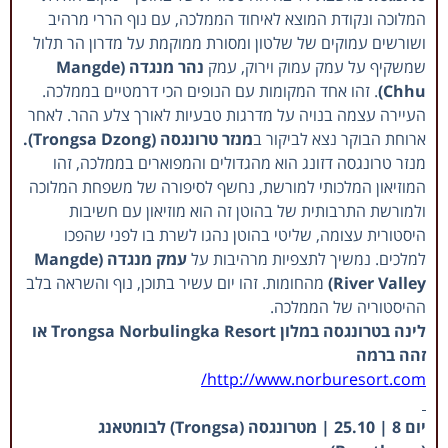
המלוכה ונקודת המוצא לאיחוד הממלכה, עם נוף הררי מרהיב
ושורשים עמוקים של שלטון ומסורת ממוקמת על מדרון הר תלול
שמשקיף על עמק עמוק וירוק, עמק
נהר מנגדה (Mangde
Chhu)
. זהו אחד המקומות עם הנופים הכי דרמטיים בממלכה.
העיירה עצמה בנויה על מדרגות טבעיות לאורך צלע ההר. לאחר
ארוחת הבוקר נצא לביקור ב
מנזר טרונגסה (Trongsa Dzong).
מנזר טרונגסה דזונג הוא מהגדולים והמפוארים בממלכה, זהו
המוזיאון המלכותי למורשת, נחשף לסיפורה של משפחת המלוכה
ולמורשת התרבותית של בהוטן זה הוא מוזיאון עם חשיבות
היסטורית עצומה, שליטי בהוטן נהגו לשרת בו לפני שהפכו
למלכים. נמשיך לתצפיות מרהיבות על
עמק מנגדה (Mangde
River Valley)
מהחומות. זהו יום עשיר בתוכן, נוף והשראה בלב
ההיסטוריה של הממלכה.
לינה בטרונגסה במלון Trongsa Norbulingka Resort או
זהה ברמה
http://www.norburesort.com/
יום 8 | 25.10 | מטרונגסה (Trongsa) לבומטאנג