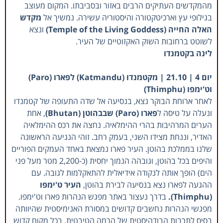
מהמקדשים העתיקים הרבים באזור ובסביבתו. המקום מעוצב
בגילופי עץ וארכיטקטורה והיסטוריה עשירה. נמשיך אל
מקדש
האלה החייה (Temple of the Living Goddess)
ונצא
לשוטט ברחובות השוק האקזוטיים של העיר.
לינה בקטמנדו
יום 4 | 21.10 |
מקטמנדו (Katmandu) לפארו (Paro)
וט'ימפו (Thimphu)
לאחר ארוחת הבוקר נצא, בנסיעה אל שדה התעופה של קטמנדו
ונעלה על טיסה ל
פארו (Paro) שבבהוטן (Bhutan)
, אחת
הערים המרהיבות בהרי ההימלאיה. נחצה את רכס ההימלאיה
האדיר, וננחת מצידו השני, בעמק רחב. זוהי הנגיעה הראשונה
שלנו בממלכת בהוטן. העיר פארו נמצאת באחד העמקים הפוריים
והיפים בכל בהוטן, וגובהה הנמוך יחסית (כ-2,200 מטר מעל פני
הים) הופך אותה לנקודה אידיאלית להתאקלמות לגובה. עם
ההגעה לפארו נצא בנסיעה לבירת בהוטן,
העיר ט'ימפו
(Thimphu).
בדרך נעצור באתר מפגש הנהרות פארו וט'ימפו.
מפגשי הנהרות נחשבים קדושים במסורת האנימיסטית שהיוותה
בסיס לתרבות הבודהיסטית של הרמה הטיבטית. בכל מקום קדוש