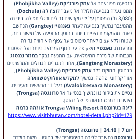
בנסיעה מפונאחה אל
עמק פובג'יקה (Phobjikha Valley)
ממנו נעלה בנסיעה תלולה אל מעבר
דוצ'ו לה (Dochula)
(3,080 מ') המסומן על ידי מקדשים גדולים ודגלי תפילה. בירידה
מהמעבר נמשיך בנסיעה לעמק
גאנגטיי (Gangtey)
הנחשב
לאחד מהמקומות היפים ביותר בהוטן. התופעה של מישור רחב,
שטוח וללא עצים לאחר טיפוס ביער צפוף היא חוויה נדירה
ומרעננת.
גאנגטיי
משקיפה על הנוף המרהיב ביותר ועל הפסגות
הגבוהות של מזרח ההימלאיה.
עם ההגעה נבקר
במנזר גנגטנג
(Gangteng Monastery),
אחד המנזרים הגדולים והמרשימים
בבהוטן, ממוקם בלב
עמק פובג'יקה (Phobjikha Valley),
אזור קרחוני יפהפה. נמשיך
למקדש אוולוקיטשווארה
(Avalokitesvara Monastery)
בעל 11 הראשים והעיניים.
נסיים את ביקורינו ונמשיך בנסיעה אל
טרונגסה (Trongsa)
היושבת במרכז הגאוגרפי של בהוטן.
לינה בטרונגסה Trongsa Wiling Resort או זהה ברמה
https://www.visitbhutan.com/hotel-detail.php?id=179
יום 7 | 24.10 | טרונגסה (Trongsa)
טרונגסה
נחשבת לליבה ההיסטורית של בהוטן – מקום הולדת