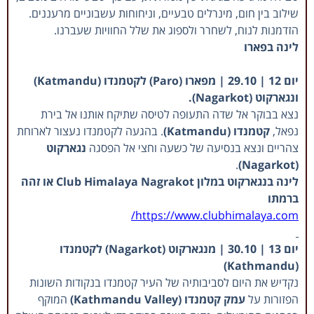
שילוב בין חום, מינרלים טבעיים, וניחוחות עשבוניים מרעננים.
הזדמנות לנוח, לשחרר ולספוג את שלל החוויות שעברנו.
לינה בפארו
יום 12 | 29.10 | מפארו (Paro) לקטמנדו (Katmandu)
ונגארקוט (Nagarkot).
נצא בבוקר אל שדה התעופה לטיסה שתיקח אותנו אל בירת
נפאל,
קטמנדו (Katmandu)
. בהגעה לקטמנדו נעצור לארוחת
צהריים ונצא בנסיעה של כשעה וחצי אל הפסגה
נגארקוט
.
(Nagarkot)
לינה בנגארקוט במלון Club Himalaya Nagrakot או זהה
ברמתו
https://www.clubhimalaya.com/
יום 13 | 30.10 | מנגארקוט (Nagarkot) לקטמנדו
(Kathmandu)
נקדיש את היום לסביבותיה של העיר קטמנדו בנקודות השונות
הפזורות על
עמק קטמנדו (Kathmandu Valley)
המוקף