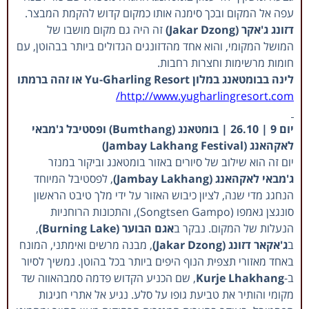
עפה אל המקום ובכך סימנה אותו כמקום קדוש להקמת המבצר.
דזונג ג'אקר (Jakar Dzong)
זה היה גם מקום מושבו של
המושל המקומי, והוא אחד מהדזונגים הגדולים ביותר בבהוטן, עם
חומות מרשימות וחצרות רחבות.
לינה בבומטאנג במלון Yu-Gharling Resort או זהה ברמתו
http://www.yugharlingresort.com/
יום 9 | 26.10 | בומטאנג (Bumthang) ופסטיבל ג'מבאי
לאקהאנג (Jambay Lakhang Festival)
יום זה הוא שילוב של סיורים באזור בומטאנג וביקור במנזר
ג'מבאי לאקהאנג (Jambay Lakhang)
, לפסטיבל המיוחד
הנחגג מדי שנה, לציון כיבוש האזור על ידי מלך טיבט הראשון
סונגצן גאמפו (Songtsen Gampo), והתכונות הרוחניות
הנעלות של המקום. נבקר ב
אגם הבוער (Burning Lake)
,
ב
ג'אקאר דזונג (Jakar Dzong)
, מבנה מרשים ואימתני, המונח
באחד מאזורי תצפית הנוף היפים ביותר בכל בהוטן. נמשיך לסיור
ב-
Kurje Lhakhang
, שם הכניע הקדוש פדמה סמבהאווה שד
מקומי והותיר את טביעת גופו על סלע. נגיע אל אתרי חגיגות