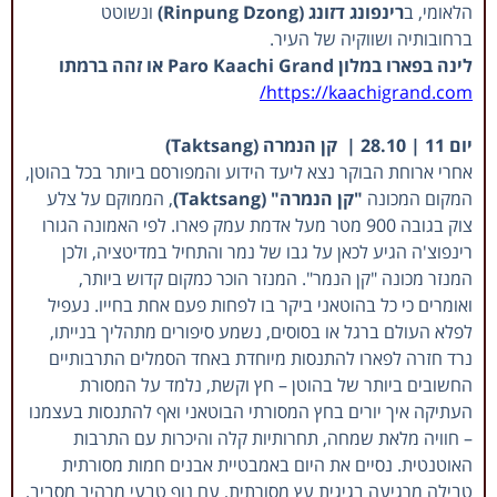
הלאומי, ב
רינפונג דזונג (Rinpung Dzong)
ונשוטט
ברחובותיה ושווקיה של העיר.
לינה בפארו במלון Paro Kaachi Grand או זהה ברמתו
https://kaachigrand.com/
יום 11 | 28.10 | קן הנמרה (Taktsang)
אחרי ארוחת הבוקר נצא ליעד הידוע והמפורסם ביותר בכל בהוטן,
המקום המכונה
"קן הנמרה" (Taktsang)
, הממוקם על צלע
צוק בגובה 900 מטר מעל אדמת עמק פארו. לפי האמונה הגורו
רינפוצ'ה הגיע לכאן על גבו של נמר והתחיל במדיטציה, ולכן
המנזר מכונה "קן הנמר". המנזר הוכר כמקום קדוש ביותר,
ואומרים כי כל בהוטאני ביקר בו לפחות פעם אחת בחייו. נעפיל
לפלא העולם ברגל או בסוסים, נשמע סיפורים מתהליך בנייתו,
נרד חזרה לפארו להתנסות מיוחדת באחד הסמלים התרבותיים
החשובים ביותר של בהוטן – חץ וקשת, נלמד על המסורת
העתיקה איך יורים בחץ המסורתי הבוטאני ואף להתנסות בעצמנו
– חוויה מלאת שמחה, תחרותיות קלה והיכרות עם התרבות
האוטנטית. נסיים את היום באמבטיית אבנים חמות מסורתית
טבילה מרגיעה בגיגית עץ מסורתית, עם נוף טבעי מרהיב מסביב,