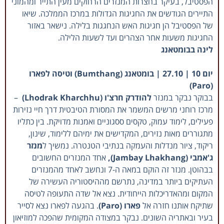
הפסטיבל, בעיקר בחצרות המנזרים הרחוקים מעין התייר ומהמוני
התיירים הגודשים את החגיגות הגדולות במרכז הממלכה. שיאו
של הפסטיבל הן חגיגות האש הנחגגות בלילה. נישאר באזור
החגיגות משעות אחר הצהרים ועד לשעות הלילה.
לינה בבומטאנג
יום 10 | 27.10 | בומטאנג (Bumthang) וטיסה לפארו
(Paro)
בבוקר נבקר במנזר
להודרק חרצ'ו (Lhodrak Kharchhu)
–
מרכז רוחני מרשים המשמר את המסורת הטיבטית דרך חיי נזירות
פעילים, לימוד עמוק, טקסים ססגוניים ואמנות מדויקת. בין כתליו
מתגוררים מאות נזירים, המקדישים את ימיהם ללימוד, שינון,
ריקוד, ציור מנדלות והעמקה בנתיבי הטנטרה. נמשיך ל
מנזר
ג'אמבי (Jambay Lhakhang),
אחד המנזרים החשובים
בבהוטן. מנזר זה הוקם במאה ה-7 ונחשב לאחד מהמנזרים
העתיקים ביותר במדינה, נתרשם מההיסטוריה העשירה של
המקום ומהאדריכלות הייחודית. נצא אל שדה התעופה לטיסה
שתיקח אותנו חזרה אל
פארו (Paro)
. בהגעה לפארו נצא לסייר
בעיר ובאתריה השונים. נבקר במצודה המקומית שהפכה למוזיאון