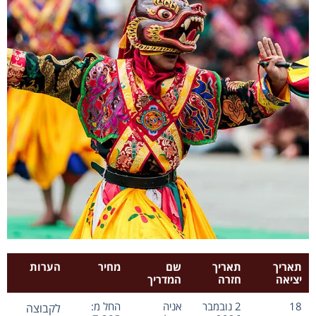
תאריך
תאריך
שם
מחיר
הערות
יציאה
חזרה
המדריך
18
2 נובמבר
אניה
החל מ:
לקבוצה