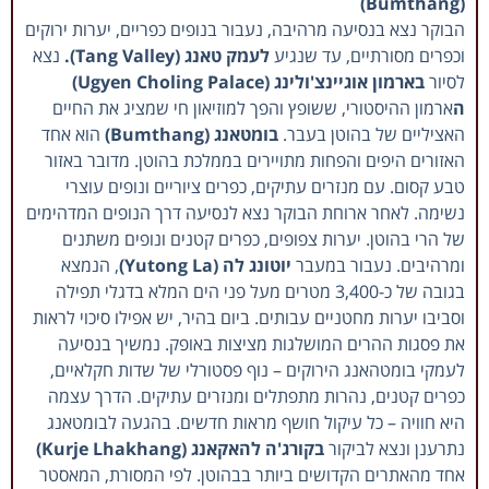
(Bumthang)
הבוקר נצא בנסיעה מרהיבה, נעבור בנופים כפריים, יערות ירוקים
וכפרים מסורתיים, עד שנגיע
לעמק טאנג (Tang Valley).
נצא
לסיור
בארמון אוגיינצ'ולינג (Ugyen Choling Palace)
ה
ארמון ההיסטורי, ששופץ והפך למוזיאון חי שמציג את החיים
האציליים של בהוטן בעבר.
בומטאנג (Bumthang)
הוא אחד
האזורים היפים והפחות מתויירים בממלכת בהוטן. מדובר באזור
טבע קסום. עם מנזרים עתיקים, כפרים ציוריים ונופים עוצרי
נשימה. לאחר ארוחת הבוקר נצא לנסיעה דרך הנופים המדהימים
של הרי בהוטן. יערות צפופים, כפרים קטנים ונופים משתנים
ומרהיבים. נעבור במעבר
יוטונג לה (Yutong La)
, הנמצא
בגובה של כ-3,400 מטרים מעל פני הים המלא בדגלי תפילה
וסביבו יערות מחטניים עבותים. ביום בהיר, יש אפילו סיכוי לראות
את פסגות ההרים המושלגות מציצות באופק. נמשיך בנסיעה
לעמקי בומטהאנג הירוקים – נוף פסטורלי של שדות חקלאיים,
כפרים קטנים, נהרות מתפתלים ומנזרים עתיקים. הדרך עצמה
היא חוויה – כל עיקול חושף מראות חדשים. בהגעה לבומטאנג
נתרענן ונצא לביקור
בקורג'ה להאקאנג (Kurje Lhakhang)
אחד מהאתרים הקדושים ביותר בבהוטן. לפי המסורת, המאסטר