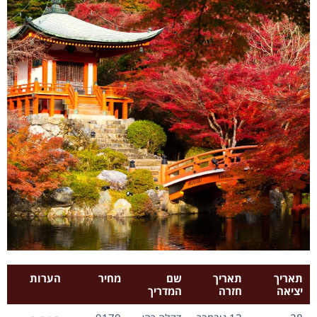
תאריך
תאריך
שם
מחיר
הערות
יציאה
חזרה
המדריך