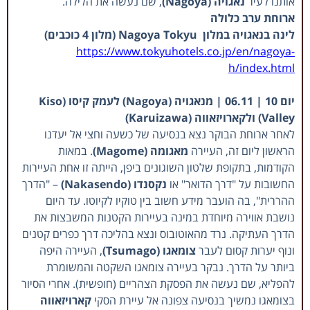
אותנו לעיר
נאגויה (Nagoya)
, שם נעשה את הלילה.
ארוחת ערב כלולה
לינה בנאגויה במלון Nagoya Tokyu (מלון 4 כוכבים)
https://www.tokyuhotels.co.jp/en/nagoya-
h/index.html
יום 10 | 06.11 |
מנאגויה (Nagoya) לעמק קיסו (Kiso
Valley) ולקארויזאווה (Karuizawa)
לאחר ארוחת הבוקר נצא בנסיעה של כשעה וחצי אל יעדנו
הראשון ליום זה, העיירה
מאגומה (Magome)
. במאות
הקודמות, בתקופת שלטון השוגונים ביפן, הייתה זו אחת העיירות
החשובות על "דרך הדואר" או
נקסנדו (Nakasendo)
– "הדרך
ההררית", בה הועבר מידע חשוב בין טוקיו לקיוטו. עד היום
נושבת אווירה מיוחדת במינה בעיירות הקטנות המשבצות את
הדרך העתיקה. נרד מהאוטובוס ונצא בהליכה דרך כפרים קטנים
ונוף יערות קסום לעבר
צומאגו (Tsumago)
, העיירה היפה
ביותר על הדרך. נבקר בעיירה צומאגו השקטה והמשומרת
להפליא, שם נעשה את הפסקת הצהריים (חופשית). אחרי הסיור
בצומאגו נמשיך בנסיעה צפונה אל עיירת הסקי
קארויזאווה