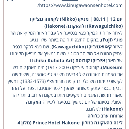
https://www.kinugawaonsenhotel.com/
יום 12 | 08.11 | מניקו (Nikko) לקאווה גוצ'יקו
(Kawaguichiko) ולהאקונה (Hakone)
לאחר ארוחת הבוקר נצא בנסיעה אל עבר האזור המקיף את
הר
פוג'י (Fuji)
, במקום התצפית היפה ביותר שלו. נגיע
לאזור
קאוואגוצ'יקו (Kawaguchiko)
, שם נצא לבקר בכפר
עתיק המונח אל מול הר הפוג'י. משם נמשיך אל מוזיאון הקימונו
של האמן
איצ'יקו קובוטה (Itchiku Kubota Art
Museum)
. קובוטה איצ'יקו (1917-2003) היה האמן שחידש
את האמנות האבודה של צביעת משי צוג'י-גאהאנה, ששימשה
לקישוט קימונו משוכלל בתקופת מורומאצ'י (1333-1573). נמשיך
ונבקר בכפר עתיק משוחזר שהפך לכפר אמנים, ונצפה על ההר
מאזור חמשת האגמים המקיפים אותו במקום הקרוב ביותר להר
הפוג'י. בסיומו של יום נמשיך בנסיעה לעיירה
האקונה
(Hakone)
למלוננו.
ארוחת ערב כלולה
לינה בהאקונה במלון Prince Hotel Hakone (מלון 4