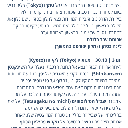
נצא מנתב"ג בטיסה דרך אבו דאבי אל
טוקיו (Tokyo)
אליה נגיע
ביום למחרת. ננחת סביב שעות הצהריים המוקדמות, ולאחר
ביקורת הדרכונים וקבלת המזוודות נצא למלון בטוקיו, שם נלון את
הלילה הראשון ונוכל לנוח לקראת המשך המסע לקיוטו בבוקר
למחרת. נסיים את יומינו הראשון בארוחת ערב.
ארוחת ערב כלולה
לינה בטוקיו (מלון יפורסם בהמשך)
יום 3 | 30.10 | מטוקיו (Tokyo) לקיוטו (Kyoto)
לאחר ארוחת הבוקר נצא אל תחנת הרכבת ונעלה על ה
שינקנסן
(Shinkansen)
, רכבת הקליע האגדית של יפן. בנסיעה חווייתית
ומהירה במיוחד מטוקיו לקיוטו, נחלוף על פני נופים יפניים
מרהיבים ונחווה מקרוב את אחד מפלאי ההנדסה והתחבורה
המתקדמים בעולם. עם ההגעה לקיוטו נפתח בהליכה על מה
שמכונה
שביל הפילוסופים (Tetsugaku no michi)
, על שמו
של נישידה קיטארו, מגדולי הפילוסופים ביפן שהשתמש
בהליכותיו על שביל זה כחלק ממסגרת המדיצטיה שלו. לאחר
ארוחת הצהרים נמשיך בנסיעה אל
מקדש פביליון הכסף