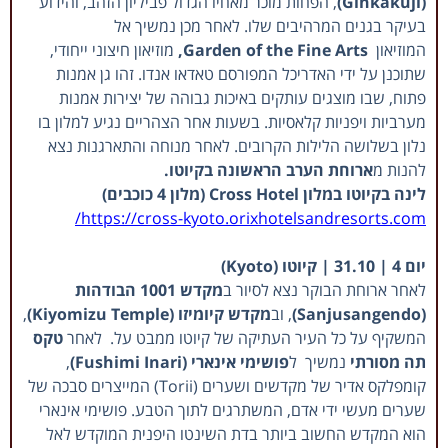
(Ginkakuji)
, הפחות מוכר מאחיו הגדול פביליון הזהב, והידוע
בעיקר בגנים המרהיבים שלו. לאחר מכן נמשיך אל
המוזיאון
Arts,
Garden of the Fine
מוזיאון חיצוני ייחודי,
שתוכנן על ידי האדריכל המפורסם טאדאו אנדו.
זהו גן אמנות
פתוח, שבו מוצגים עותקים באיכות גבוהה של יצירות אמנות
מערביות ויפניות קלאסיות. בשעות אחר הצהריים
נגיע למלון בו
נלון בשלושה הלילות הקרובים. לאחר מנוחה והתארגנות נצא
להנות מ
ארוחת הערב הראשונה בקיוטו.
לינה בקיוטו במלון Cross Hotel (מלון 4 כוכבים)
https://cross-kyoto.orixhotelsandresorts.com/
יום 4 | 31.10 | קיוטו (Kyoto)
לאחר ארוחת הבוקר נצא לסיור ב
מקדש 1001 הבודהות
(Sanjusangendo)
, וב
מקדש קיומיזו (Kiyomizu Temple)
,
המשקיף על כל העיר העתיקה של קיוטו ממבט על. לאחר
טקס
תה מסורתי
נמשיך ל
פושימי אינארי (Fushimi Inari)
,
קומפלקס אדיר של מקדשים ושערים (Torii) המייצרים סבכה של
שערים מעשי ידי אדם, המשתרגים לתוך הטבע. פושימי אינארי
הוא המקדש החשוב ביותר בדת השינטו היפנית המוקדש לאל