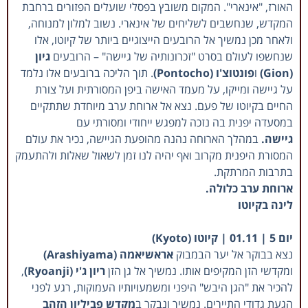
האורז, "אינארי". המקום משובץ בפסלי שועלים הפזורים ברחבת
המקדש, שנחשבים לשליחים של אינארי. נשוב למלון למנוחה,
ולאחר מכן נמשיך אל הרובעים הייצוגיים ביותר של קיוטו, אלו
שנחשפו לעולם בסרט "זכרונותיה של גיישה" – הרובעים
גיון
(Gion)
ו
פונטוצ'ו (Pontocho)
. תוך הליכה ברובעים אלו נלמד
על גיישה ומייקו, על מעמד האישה ביפן המסורתית ועל צורת
החיים בקיוטו של פעם.
נצא אל ארוחת ערב מיוחדת שתתקיים
במסעדה יפנית בה נזכה למפגש ייחודי ומסורתי עם
גיישה.
במהלך הארוחה נהנה מהופעת הגיישה, נכיר את עולם
המסורת היפנית מקרוב ואף יהיה לנו זמן לשאול שאלות ולהתעמק
בתרבות המרתקת
.
ארוחת ערב כלולה.
לינה בקיוטו
יום 5 | 01.11 | קיוטו (Kyoto)
נצא בבוקר אל יער הבמבוק
אראשיאמה (Arashiyama)
ומקדשי הזן המקיפים אותו. נמשיך אל גן הזן
ריון ג'י (Ryoanji)
,
להכיר את "הגן היבש" היפני ומשמעויותיו העמוקות, רגע לפני
הגעת גדודי התיירים. נמשיך ונבקר ב
מקדש פביליון הזהב