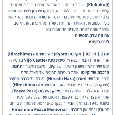
(Kinkakuji)
, שילוב מרתק של ארכיטקטורה מודרנית ואמנות
קלאסית. לעת ערב נשוב לאזור המלון ונקדיש זמן לשיטוט חופשי
בלב קיוטו. בין סמטאותיה, בתי התה המסורתיים וגדות נהר קאמו,
נוכל לספוג את האווירה המיוחדת של העיר ולגלות את הקסם
שהפך אותה לאחת הערים האהובות ביפן.
ארוחת ערב חופשית
לינה בקיוטו
יום 6 | 02.11 | מקיוטו (Kyoto) להירושימה (Hiroshima)
אחרי ארוחת הבוקר נצא אל
טירת ניג'ו (Nijo Castle)
, הטירה
המרשימה של השוגון האחרון של קיוטו. משם נמשיך ל
תחנת
הרכבת של קיוטו
, אחת מיצירות המופת של הארכיטקט
היפני
הירושי הארה (Hiroshi Hara)
. נעלה על רכבת מהירה
(שינקנסן) שתיקח אותנו אל העיר
הירושימה (Hiroshima)
.
עם ההגעה להירושימה נצא ל
פארק השלום (Peace Park)
,
אתר ההנצחה לקורבנות פצצת האטום שהושלכה על העיר
בשנת 1945. במהלך הביקור נבקר באנדרטאות הפזורות ברחבי
הפארק ובמוזיאון המרכזי –
Hiroshima Peace Memorial