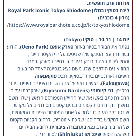
ארוחת ערב חופשית.
לינה בטוקיו במלון Royal Park Iconic Tokyo Shiodome
(מלון 4 כוכבים)
https://www.royalparkhotels.co.jp/ic/tokyoshiodome/
יום 14 | 10.11 | טוקיו (Tokyo)
נפתח את הבוקר בסיור באזור
פארק אואנו (Ueno Park)
, הידוע
בשדירות עצי הגינקו שלו שניטעו על ידי הקיסר מייג'י,
והמשליכות בצהוב בוהק בעונה זו. נסייר בפארק ובמבני
המוזיאונים הידועים שלו. משם נצא בנסיעה לאחד הרובעים
היפים והאותנטיים ביותר בטוקיו, רובע
פוקאגאווה
(Fukagawa)
. ראשית נצא אל אחד הגנים היפניים היפים ביותר
בכל יפן,
גני קיוסומי (Kiyosumi Gardens)
, שבקרבתו על פי
המסורת כתב באשו את שיר ההייקו המפורסם הראשון שלו. משם
נמשיך דרך רחובות קסומים ובתים קטנים מסורתיים אל מקדש
שינטו בלב העיר בו נלמד על אחת המסורות היפניות המקומיות,
משם למקדש בודהיסטי של כת איזוטרית, ולרחוב הקניות הקסום
של הרובע. בערב נצא
בתחבורה ציבורית
לרובע הבילויים
השוקק והסואן
שינג'וקו (Shinjuku)
לסיור רגלי.