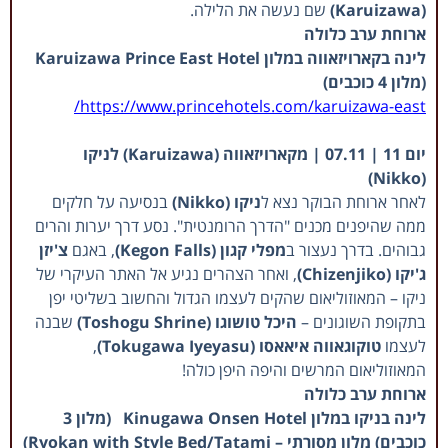
(Karuizawa)
שם נעשה את הלילה.
ארוחת ערב כלולה
לינה בקארויזאווה במלון Karuizawa Prince East Hotel
(מלון 4 כוכבים)
https://www.princehotels.com/karuizawa-east/
יום 11 | 07.11 | מקארויזאווה (Karuizawa)
לניקו
(Nikko)
לאחר ארוחת הבוקר נצא ל
ניקו
(Nikko)
בנסיעה על חלקים
ממה שהיפנים מכנים "הדרך הרומנטית". נסע דרך יערות והרים
גבוהים. בדרך נעצור ב
מפלי קגון (Kegon Falls)
, באגם
צ'יזן
ג'יקו (Chizenjiko)
, ואחר הצהרים נגיע אל האתר העיקרי של
ניקו – המאוזוליאום שהקים לעצמו הגדול והחשוב בשליטי יפן
בתקופת השוגונים –
היכל טושוגו (Toshogu Shrine)
שבנה
לעצמו
טוקוגאווה איאאסו (Tokugawa Iyeyasu)
,
המאוזוליאום המרשים והיפה היפן כולה!
ארוחת ערב כלולה
לינה בניקו במלון Kinugawa Onsen Hotel (מלון 3
כוכבים) מלון מסורתי – Ryokan with Style Bed/
Tatami
)