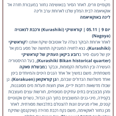
מקומיים וזרים. לאחר הסיור בנאושימה נחזור במעבורת חזרה אל
אוקאיאמה לבית המלון שלנו לארוחת ערב ולינה
לינה באוקאיאמה
יום 9 | 05.11 | קוראשיקי (Kurashiki) ורכבת לנאגויה
(Nagoya)
לאחר ארוחת הבוקר נעלה על אוטובוס שיקח אותנו ל
קוראשיקי
(Kurashiki).
נצא לחוויה המעניקה תחושה של מסע בזמן אל
יפן של פעם- סיור ב
רובע ביקאן העתיק של קוראשיקי
(Kurashiki Bikan historical quarter),
בעל ההיסטוריה
העשירה ובין התעלות הקסומות, ונבקר ב
מבשלת סאקה
משפחתית. משם נמשיך אל אחד הגנים היפים והמיוחדים ביפן
ואחד משלושת הגדולים שבהם, ה
גן קוראקואן (Korakuen)
. גן
שכולו מדשאות רחבות ידיים, אותן חוצות תעלות מים מסוגננות,
ומהן מבצבצים בתים עתיקים מטופחים, חורשות עצים מעוצבות
בקפידה, מיני-גנים המשובצים בתוך הגן הגדול, גשרים אקזוטיים
קטנים, ואליו מגיעים זוגות להצטלם בתלבושת מסורתית. לאחר
מכן נחזור לאוקאימה, משם נקח רכבת מהירה (שינקנסן) שתיקח