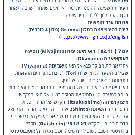
Museum
– המציג בצורה עוצמתית ומטלטלת את סיפורה של
העיר וההשפעה ההיסטורית של האירועים שהתרחשו בה. לאחר
מכן נגיע למלון ללילה בהירושימה.
ארוחת ערב חופשית
לינה בהירושימה במלון Granvia (מלון 4 כוכבים)
https://www.hgh.co.jp/english/
יום 7 | 03.11 | האי מיאג'ימה (Miyajima) ונסיעה
לאוקאיאמה (Okayama)
אחרי ארוחת הבוקר נצא אל האי
מיאג'ימה (Miyajima)
,
שצילום השער הגדול שלו (Torii) המונח בתוך הים הוא אחת
התמונות המפורסמות ביותר של יפן.
האי מיאג'ימה הוא ביתם של כמה מפינות החמד היפות והקסומות
ביותר במערב יפן. נתחיל את הבוקר בשיט אל האי, במקדש
איצוקושימה (Itsukushima)
, מקדש של הדת היפנית
המסורתית,
השינטו (Shinto)
, שם נחזה בטקסי הבוקר המבוצע
על ידי הנזירים המקומיים. משם נמשיך אל האופק השני של חיי
הדת היפניים – מקדש
דאישו-אין (
Daishō-in
)
, מקדש
בודהיסטי חשוב. נשוב להירושימה, ושם נעלה על אוטובוס פרטי