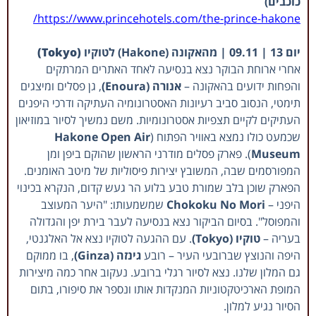
כוכבים)
https://www.princehotels.com/the-prince-hakone/
יום 13 | 09.11 | מ
האקונה (Hakone) ל
טוקיו
(Tokyo)
אחרי ארוחת הבוקר נצא בנסיעה לאחד האתרים המרתקים
והפחות ידועים בהאקונה –
אנורה (Enoura)
, גן פסלים ומיצגים
תימטי, הנסוב סביב רעיונות האסטרונומיה העתיקה ודרכי היפנים
העתיקים לקיים תצפיות אסטרונומיות. משם נמשיך לסיור במוזיאון
שכמעט כולו נמצא באוויר הפתוח (
Hakone Open Air
Museum
). פארק פסלים מודרני הראשון שהוקם ביפן ומן
המפורסמים שבה, המשובץ יצירות פיסוליות של מיטב האומנים.
הפארק שוכן בלב שמורת טבע בלוע הר געש קדום, הנקרא בכינוי
היפני –
Chokoku No Mori
שמשמעותו: "היער המעוצב
והמפוסל". בסיום הביקור נצא בנסיעה לעבר בירת יפן והגדולה
בעריה –
טוקיו (Tokyo)
. עם ההגעה לטוקיו נצא אל האלגנטי,
היפה והנוצץ שברובעי העיר – רובע
גינזה (Ginza)
, בו ממוקם
גם המלון שלנו. נצא לסיור רגלי ברובע. נעקוב אחר כמה מיצירות
המופת הארכיטקטוניות המנקדות אותו ונספר את סיפורו, בתום
הסיור נגיע למלון.