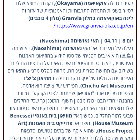
לעיר הגדולה
אוקאיאמה (Okayama)
, נקודת המוצא שלנו
לסיור בשכיות החמדה התרבותיות והאמנותיות של אזור זה.
לינה באוקאיאמה במלון Granvia (מלון 4 כוכבים)
https://www.granvia-oka.co.jp/en/
יום 8 | 04.11 | האי נאושימה (Naoshima)
נעלה על מעבורת אל האי
נאושימה (Naoshima)
. נאושימה
(直島) הוא אי בים הפנימי של סטו הידוע במוזיאוני האמנות
העכשווית, האדריכלות והפסלים שלו. האי בעל החופים החוליים
בשילוב עם תחושה כפרית נינוחה, מהווה מפלט מרגיע מהאזורים
העירוניים הגדולים של יפן. נבקר תחילה ב
מוזיאון צ'יצ'ו
(Chichu Art Museum)
. הפירוש של צ'יצ'ו הוא אדמה,
והיפנים מכנים אותו "המוזיאון שמתחת לפני הקרקע". מדובר
במבנה ייחודי הבנוי כולו מבטון חשוף ומתוכנן כך שכל החללים
שלו נמצאים בתוך האדמה, ומאופיינים במשחקים של כניסות אור
טבעי לתוך החללים. נמשיך אל
מוזיאון בית באנסיי (Benesse
House Museum)
ומשם אל
פרוייקט בית האמנות (Art
House Project)
, שהוא אוסף של בתים נטושים, סדנאות
ומקדש שהוסב לגלריה לאמנות עכשווית על ידי אמנים ואדריכלים