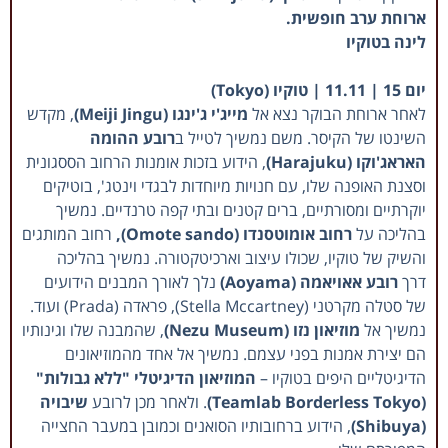
ארוחת ערב חופשית.
לינה בטוקיו
יום 15 | 11.11 | טוקיו (Tokyo)
לאחר ארוחת הבוקר נצא אל
מייג'י ג'ינגו (Meiji Jingu)
, מקדש
השינטו של הקיסר. משם נמשיך לטייל ב
רובע ההומה
האראג'וקו (Harajuku)
, הידוע בזכות אומנות הרחוב הססגונית
וסצנת האופנה שלו, עם חנויות מיוחדות לבגדי וינטג', בוטיקים
יוקרתיים ומסורתיים, ברים קטנים ובתי קפה טרנדיים. נמשיך
בהליכה על
רחוב אומוטסנדו (Omote sando),
רחוב המותגים
והשיק של טוקיו, שכולו עיצוב וארכיטקטורה. נמשיך בהליכה
דרך
רובע אאויאמה (Aoyama)
נלך לאורך המבנים הידועים
של סטלה מקרטני (Stella Mccartney), פראדה (Prada) ועוד.
נמשיך אל
מוזיאון נזו (Nezu Museum)
, שהמבנה שלו וגינותיו
הם יצירת אמנות בפני עצמם. נמשיך אל אחד מהמוזיאונים
הדיגיטליים היפים בטוקיו –
המוזיאון הדיגיטלי "ללא גבולות"
(Teamlab Borderless Tokyo)
. ולאחר מכן לרובע
שיבויה
(Shibuya)
, הידוע ברחובותיו הסואנים וכמובן במעבר החצייה