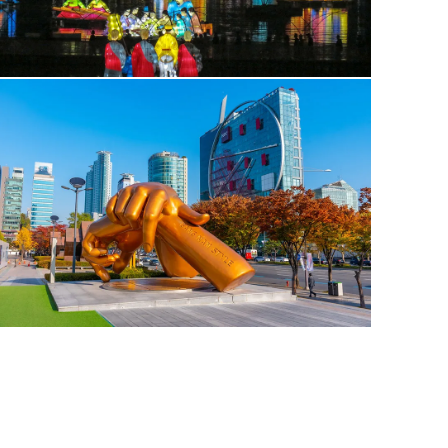
מעל הים, באחת מנקודות הנוף היפות בבוסאן. בחזרה לעיר נצא לסיו
שהתכנסו כדי להעניק למקום את צביונו המיוחד.
לינה בבוסאן
יום 10 | 18.1 | מבוסאן (Busan) לגאושיונג (Kaohsiung) שבטאיוואן (Taiwan)
יום זה הוא
יום המעבר לטאיוואן
. בבוקר נצא בנסיעה של כשעה אל
הקטנה" של סין, ואחת המעצמות הכלכליות של העולם. ננחת בשע
ה-17, גדלה קאושיונג מכפר קטן שעיקר פרנסתו ממסחר למרכז הפול
ההגעה לגאושיונג נצא אל
אגם הלוטוס (Lotus Pond)
, אגם מלא
עולם הדת העשיר של טאיוואן.
נמשיך ל
תחנת המטרו פורמוזה בולווארד (evard Metro station
Light)
– ע
הנחשבת כמס' 1 בעיר.
נמשיך משם למלון.
לינה בגאושיונג במלון Dua (מלון 4.5 כוכבים) או זהה ברמה
https://www.hoteldua.com/en
יום 11 | 19.4 | מגאושיונג (Kaohsiung) לטאינאן (Tainan)
את היום נתחיל בהשלמת הסיורים שלנו בעיר גאושיונג. ראשית נצא
ואחד הגדולים בעולם כולו. נסייר במקום ונתרשם מגודלו יוצא הדופ