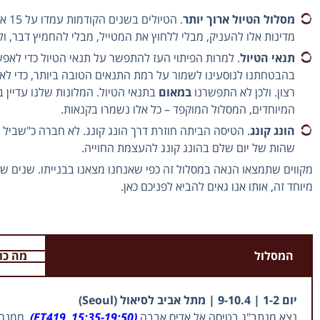
מסלול הטיול ארוך יותר
מדינות אלו להעניק, מבלי ללחוץ את המטייל, מבלי להחמיץ דבר, ולה
תנאי הטיול
. למרות הפיתוי העז להתפשר על תנאי הטיול כדי לאפ
בהבטחתנו לנוסעינו לשמור על רמת התנאים הטובה ביותר, כדי לאפ
רצון. ולכן לא התפשרנו
במאום
בתנאי הטיול. המלונות שלנו עדיין ב
המיוחדים, המסלול המוקפד – כל אלו נשמרו בקנאות.
הונג קונג
. הטיסה הביתה חוזרת דרך הונג קונג. לא חברה כ"שביל
שהות של יום שלם בהונג קונג להעצמת החוייה.
מקווים שתמצאו הנאה במסלול זה כפי שאנחנו מצאנו בבנייתו. שנים של נ
מיוחד זה, אותו אנו גאים להביא לפניכם כאן.
המסלול
מה כו
יום 1-2 | 9-10.4 | מתל אביב לסיאול (Seoul)
נצא מנתב"ג בטיסה אל אדיס אבבה
(ET419, 15:35-19:50)
, ממנה