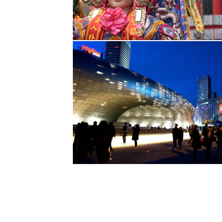
ים, סטודנטים לאמנות ואנשי יצירה
Tai),
"האחות
ות בטאיוואן.
מאז נוסדה במאה
 נפט, הובלה ובניית ספינות. עם
 הזדמנות מיוחדת לבוא במגע עם
"כיפת האור" (Dome of
ת המטרו לארוחת ערב ראשונה בטאיוואן, במסעדה
יסטי הגדול ביותר בטאיוואן,
, העיר בה התחילה למעשה