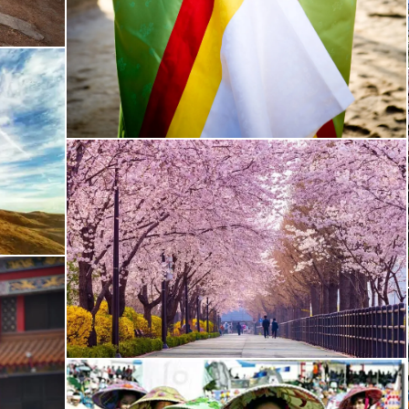
, המשמר מאות שנים של חיי כפר קוריאנים מסורתיים.
, שהייתה הבירה העתיקה של ממלכת שילה, מוכרת בכינויה 'מוז
לגיונג ג'ו נצא לטייל באתר קברי המלכים העתיקים, ומשם נצא בסיור רג
את גיונג ג'ו, הוא אתר המערות הבודהיסטיות
סקגוראם (Seokguram)
U)
, ממרכזי התעשייה הגדולים בקוריאה. בכפוף לאישורים מיוחדי
בדרום קוריאה. בהגעה לבוסאן, בכפוף לשעת ההגעה נצא לסיור בעיר.
לם. נמשיך משם למלון שלנו בנסיעה דרך מרכז העיר.
העובר מעל הים לנקודות תצפית מרהיבות על העיר בוסאן.
הבודהיסטית והעממית לחילופין. מקדש זה,
הדונג יונגוגסה (Haedong Yonggungsa)