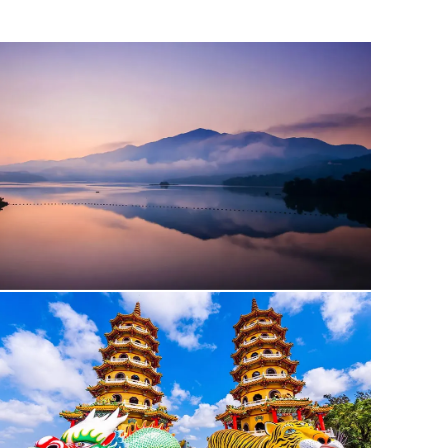
יום 5 | 13.4 | מסיאול (Seoul) לג'ונג'ו (Jeonju)
לאחר ארוחת הבוקר נשלים את סיורנו בסיאול, בדרכנו דרומה. נצא 
שם נבקר ב
מרכז הכנסים Coex
ובספריה המיוחדת שלו. נסיים את 
הבתים המסורתיים (k Village
מיוחדת, בה נלמד את סודות הכנת הקימצ'י, ונשוב למלון דרך רחובו
לינה בג'ונג'ו במלון Lahan (מלון 4 כוכבים) או זהה ברמה
https://www.lahanhotels.com/gyeongju/en/main.do
יום 6 | 14.4 | מג'ונג'ו (Jeonju) למאיסאן (Maisan) ולאנדונג (Andong)
אחרי ארוחת הבוקר נצא בנסיעה אל אחד האתרים היפים והפחות ידו
עד שנגיע אל
מאיסאן טאפסה (Maisan Tapsa)
, מקדש הבנוי כ
שלהם, הקימצ'י (Kimchi).
משם נמשיך בנסיעה אל אחד הסודות הקטנים של קוריאה, העיירה
א
לפעילות ערב מיוחדת ונגיע למלון.
לינה באנדונג במלון Stanford (מלון 4 כוכבים) או זהה ברמה
tps://www.stanford-hotel.com/andong/en?ckattempt=1