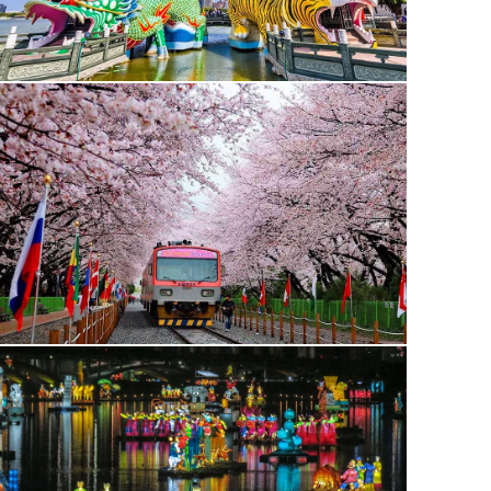
יום 7 | 15.4 | מאנדונג (Andong) לגיונג ג'ו (Gyeongju)
נשלים את סיורנו באנדונג. נצא אל הכפר העתיק המשומר
הא הו (Haheo Village)
הערים היפות בקוריאה, אם לא היפה שבהם, היא העיר
גיונג ג'ו (Gyeongju)
אוסף מרהיב של מוצגים, אתרים וגנים היסטוריים ועכשויים. בהגעה 
Pond)
, אחד השרידים של ארמון מלכי שילה (Shilla), סביב אגם קטן בו משתקפים בנייני הארמון העתיקים. נשוב לגיונג ג'ו, שם נעשה את הלילה.
לינה בגיונג ג'ו במלון Lahan (מלון 5 כוכבים) או זהה ברמה
https://www.lahanhotels.com/gyeongju/en/main.do
יום 8 | 16.4 | מגיונג ג'ו (Gyeongju) לבוסאן (Busan)
נתחיל את היום בסיור במתחם קדוש הנמצא בלב הטבע הירוק המקיף 
מאתרי התרבות החשובים של קוריאה. משם נמשיך אל העיר
אולסן (lsan
התעשייה הכבדה של אולסאן, ומשם נמשיך אל העיר
בוסאן (Busan)
בוסאן, המארח פעם בשנה את אחד מפסטיבלי הסרטים החשובים בעו
לינה בבוסאן במלון Shilla Stay Haeundae (מלון 4 כוכבים) או זהה ברמה
https://m.shillastay.com/haeundae/index.do?lang=en
יום 9 | 17.4 | בוסאן (Busan)
נבלה יום שלם בעיר בוסאן. נצא ראשית אל
רכבל סונגדו (Songdo Cablecar)
היפים בבוסאן, מקדש המוקדש לאלת הרחמים ולאלת הים מהמסורות 