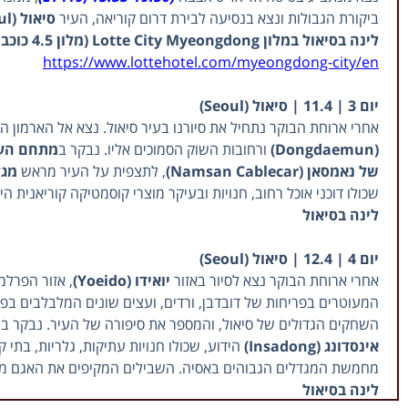
ביקורת הגבולות ונצא בנסיעה לבירת דרום קוריאה, העיר
סיאול (Seoul)
לינה בסיאול במלון Lotte City Myeongdong (מלון 4.5 כוכבים) או זהה ברמה
https://www.lottehotel.com/myeongdong-city/en
יום 3 | 11.4 | סיאול (Seoul)
אחרי ארוחת הבוקר נתחיל את סיורנו בעיר סיאול. נצא אל הארמון ה
(Dongdaemun)
ורחובות השוק הסמוכים אליו. נבקר ב
מתחם העיצוב 
של נאמסאן (Namsan Cablecar)
, לתצפית על העיר מראש
מגדל ס
שכולו דוכני אוכל רחוב, חנויות ובעיקר מוצרי קוסמטיקה קוריאנית היד
לינה בסיאול
יום 4 | 12.4 | סיאול (Seoul)
אחרי ארוחת הבוקר נצא לסיור באזור
יואידו (Yoeido)
, אזור הפרלמ
המעוטרים בפריחות של דובדבן, ורדים, ועצים שונים המלבלבים בפר
השחקים הגדולים של סיאול, והמספר את סיפורה של העיר. נבקר 
אינסדונג (Insadong)
הידוע, שכולו חנויות עתיקות, גלריות, בתי
מחמשת המגדלים הגבוהים באסיה. השבילים המקיפים את האגם מעוטר
לינה בסיאול