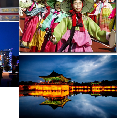
ר ב
גאמצ'ון (Gamechon)
. כפר זה, בשולי בוסאן, הוא כפר שכולו אמנ
 שדה התעופה של בוסאן, שם נעלה על טיסה שתיקח אותנו לאי
טאיוואן (wan – 台灣
ות הצהרים בעיר
גאושיונג (Kaohsiung)
, אחת הערים הגדולות והעשיר
יטי והכלכלי של דרום טאיוואן, עם תעשיות מפתח כגון ייצור פלדה, זיקוק
כותי יפהפה, מסביבו ניבנו עשרות מקדשים ואנדרטאות לאלים הסיניים –
Formosa Boul)
, הידועה בזכות מיצג
בודת הזכוכית הגדולה ביותר בעולם המורכבת מ-4,500 לוחות זכוכית המוארות בלילה בשלל צבעים. נצא מתחנ
 בנסיעה צפונה אל
הר אור הבודהא (Fo Guang Shan)
, המקדש הבודה
ן. משם נמשיך בנסיעה צפונה לאורך הים עד שנגיע לעיר
טאינאן (Tainan)