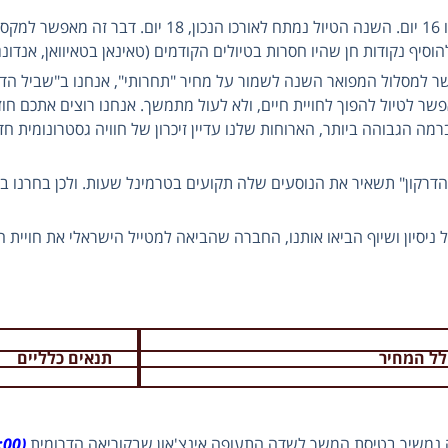
. הטיולים בשנים הקודמות עמדו על 15 או 16 יום. השנה הטיול נ
וסיף נקודות חן שהיו חסרות בטיולים הקודמים (טאינאן בטאיוואן, אנדונג 
שר למסלול המפואר השנה לשמור על מחיר "תחרותי", אנחנו ב"שביל הדר
שר לטיול להפוך לחויית חיים, ולא לעול מתמשך. אנחנו רוצים אתכם חו
רמה הגבוהה ביותר, הארוחות שלנו עדיין זיכרון של חוויה גסטרונומית ח
 הדרקון" תשאיר את הנוסעים שלה תקועים בטרמינל שעות. ולכן בחרנו ב
יסיון ושיוף הביאו אותנו, החברה שהביאה למטייל הישראלי את חויית הטיו
לל המחיר
תנאים כלליים
 נמשיך בטיסת המשך לשדה התעופה אינצ'און שבקוריאה הדרומית
(ET672, 22:35-16:00)