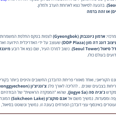
. בהגעה לסיאול נצא לארוחת הערב ולמלון.
מרכזי:
ארמון גיונגבוק (Gyeongbok)
לצפות בטקס החלפת המשמרות.
דונג דה מון (DDP Plaza)
שעוצב על ידי האדריכלית הידועה זאה
יאול (Seoul Tower)
. נשוב למרכז העיר, שם נצא אל רובע
מיונגדונג (ng
ועים בעולם כולו.
נט הקוריאני, ואחד מאזורי פריחת הדובדבן החשובים והיפים ביותר בקור
יחות בצבעים שונים. . להליכה לאורך פלג
צ'ונגיצ'ון (Cheonggyecheon)
במקדש
ג'וגיה סה (Jogye Sa)
, שהוא "המפקדה הראשית" של הבודהיזם ה
 קפה ומסעדות. נמשיך משם אל
אגם סוקצ'ון (Sokcheon Lake)
ים באינסוף עצי דובדבן הפורחים בעונה זו. נמשיך ונשוטט בסיאול, ונ