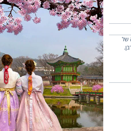
 של
ן.