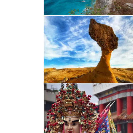
 משם נמשיך בנסיעה אל אחת
יאון ללא קירות' על שום היותה
לי לעבר
בריכת אנאפג'י (Anapji
, אתר מוגן אונסק"ו, ואחד
ם ננסה לבקר באחד ממרכזי
 נצא אל מרכז הקולנוע של
 משם נמשיך אל אחד האתרים
מונח על צוק