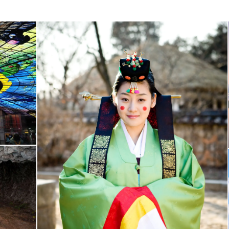
בעקבות הסדרות והמוזיקה אל רובע
גאנגנאם (Gangnam)
, הלב הפועם
סיורנו בסיאול, ונמשיך בנסיעה אל העיירה ההיסטורית והחשובה
ג'ונג'ו (Jeonju)
Jeonju Hano) שנשתמרו מאות שנים. נשוטט בין הבתים העתיקים ונלמד על חיי הקוריאנים בתקו
תיה האקזוטיים של העיירה הקסומה.
עים בקוריאה –
הר אזני הסוס (Maisan)
. בהגעה למאיסאן נצא בהליכה
ולו מאבנים המונחות אחת על השניה ללא כל חומרי דבק! וכל זה על רק
הקרקע. נמשיך משם אל ביתו של אמן קרמיקה מקומ
נדונג (Andong)
. בהגעה לאנדונג נצא למרכז התרבות לחווייה קוריא
ht