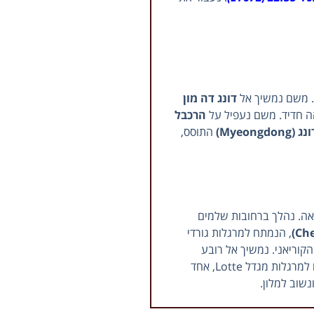
 משם נמשיך אל
דונג דה מון
ה חדיד. משם נעפיל על
הרכבל
Myeongdo)
התוסס,
יאה. נהלך ברחובות שלמים
, הנמתח למרגלות גורדי
קוריאני. נמשיך אל רובע
המונח למרגלות מגדל Lotte, אחד
שוב למלון.