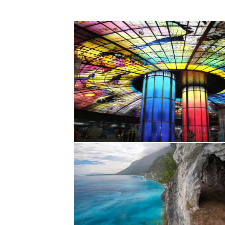
 של סיאול האולטרה מודרנית.
, שם נצא לסיור בשכונת
פה שקדמה למודרנה. נצא לארוחת ערב
 דרך יערות ואנדרטאות קטנות
ע ההר המרשים המזנק מתוך
י, המשחזר עבודות של קוריאה העתיקה, ואמון על הכנת כדי האונגי (Ongii), בהם מכינים הקוריאנים את המאכל הלאומי
נית מסורתית, משם נמשיך